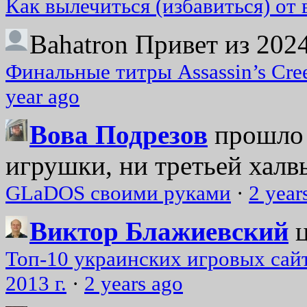
Как вылечиться (избавиться) от
Bahatron
Привет из 2024
Финальные титры Assassin’s Cre
year ago
Вова Подрезов
прошло 
игрушки, ни третьей халвь
GLaDOS своими руками
·
2 year
Виктор Блажиевский
Топ-10 украинских игровых сайт
2013 г.
·
2 years ago