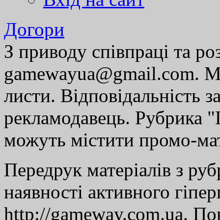
Догори
З приводу співпраці та р
gamewayua@gmail.com. Ми
листи. Відповідальність за
рекламодавець. Рубрика "Г
можуть містити промо-мат
Передрук матеріалів з руб
наявності активного гіпе
http://gameway.com.ua. По