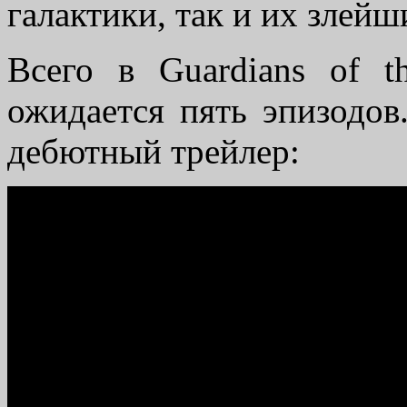
галактики, так и их злейш
Всего в Guardians of th
ожидается пять эпизодов
дебютный трейлер: