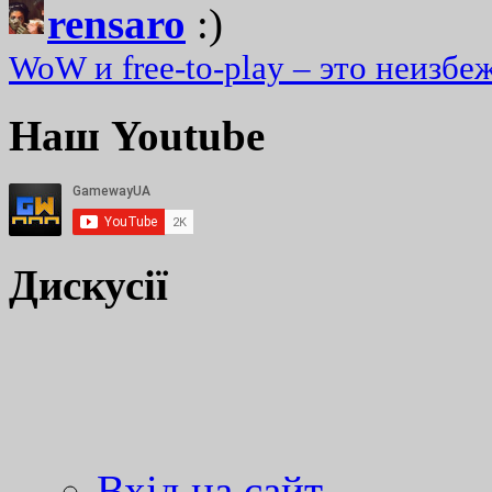
rensaro
:)
WoW и free-to-play – это неизбе
Наш Youtube
Дискусії
Вхід на сайт