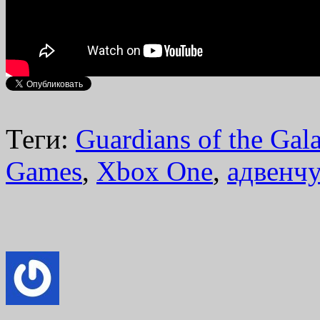
Теги:
Guardians of the Gal
Games
,
Xbox One
,
адвенч