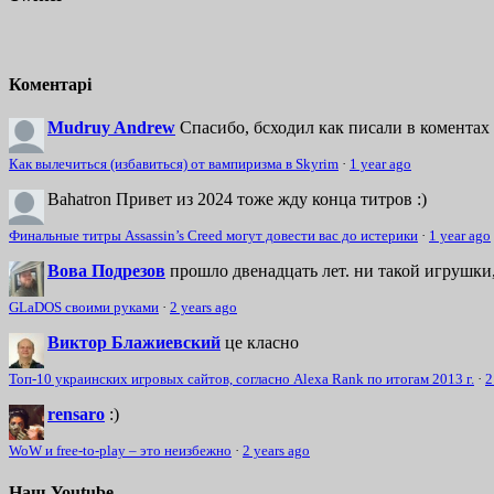
Коментарі
Mudruy Andrew
Спасибо, бсходил как писали в коментах 
Как вылечиться (избавиться) от вампиризма в Skyrim
·
1 year ago
Bahatron
Привет из 2024 тоже жду конца титров :)
Финальные титры Assassin’s Creed могут довести вас до истерики
·
1 year ago
Вова Подрезов
прошло двенадцать лет. ни такой игрушки,
GLaDOS своими руками
·
2 years ago
Виктор Блажиевский
це класно
Топ-10 украинских игровых сайтов, согласно Alexa Rank по итогам 2013 г.
·
2
rensaro
:)
WoW и free-to-play – это неизбежно
·
2 years ago
Наш Youtube