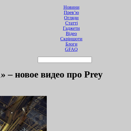
Новини
Прев’ю
Огляди
Статті
Гаджети
Відео
Cкріншоти
Блоги
GFAQ
» – новое видео про Prey