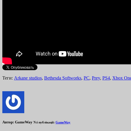
Теги:
Arkane studios
,
Bethesda Softworks
,
PC
,
Prey
,
PS4
,
Xbox On
Автор:
GameWay
Усі публікації:
GameWay