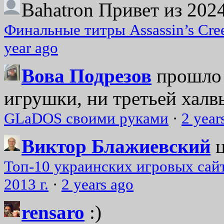
Bahatron
Привет из 2024
Финальные титры Assassin’s Cre
year ago
Вова Подрезов
прошло 
игрушки, ни третьей халвь
GLaDOS своими руками
·
2 year
Виктор Блажиевский
Топ-10 украинских игровых сайт
2013 г.
·
2 years ago
rensaro
:)