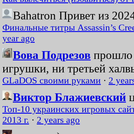
Bahatron
Привет из 2024
Финальные титры Assassin’s Cre
year ago
Вова Подрезов
прошло 
игрушки, ни третьей халвь
GLaDOS своими руками
·
2 year
Виктор Блажиевский
Топ-10 украинских игровых сайт
2013 г.
·
2 years ago