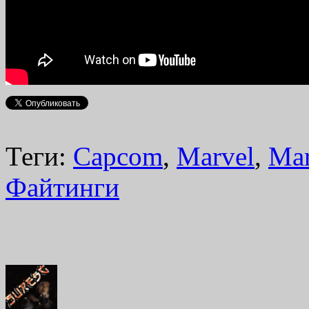
Теги:
Capcom
,
Marvel
,
Mar
Файтинги