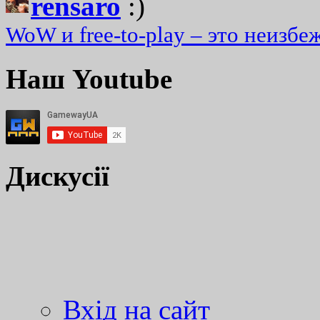
rensaro
:)
WoW и free-to-play – это неизбе
Наш Youtube
Дискусії
Вхід на сайт