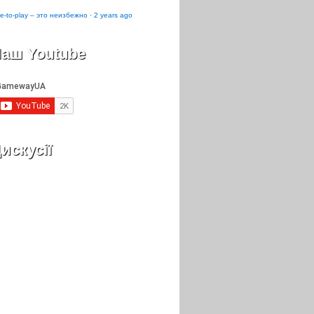
e-to-play – это неизбежно
·
2 years ago
аш Youtube
искусії