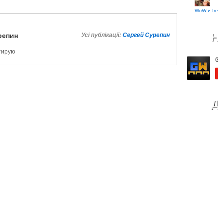
WoW и fre
Н
репин
Усі публікації:
Сергей Сурепин
ктирую
Д