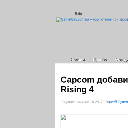
Вхід
Новини
Прев’ю
Огляд
Capcom добави
Rising 4
Опубліковано 08.10.2017,
Сергей Суре