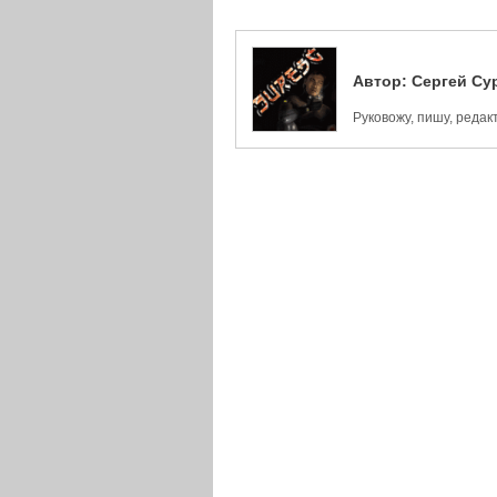
Автор:
Сергей Су
Руковожу, пишу, реда