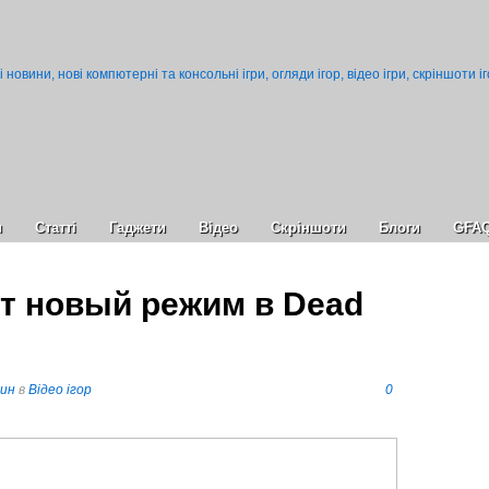
и
Статті
Гаджети
Відео
Cкріншоти
Блоги
GFA
т новый режим в Dead
пин
в
Відео ігор
0