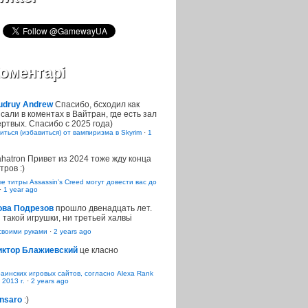
оментарі
udruy Andrew
Спасибо, бсходил как
сали в коментах в Вайтран, где есть зал
ртвых. Спасибо с 2025 года)
иться (избавиться) от вампиризма в Skyrim
·
1
ahatron
Привет из 2024 тоже жду конца
тров :)
 титры Assassin’s Creed могут довести вас до
·
1 year ago
ова Подрезов
прошло двенадцать лет.
 такой игрушки, ни третьей халвьі
воими руками
·
2 years ago
иктор Блажиевский
це класно
раинских игровых сайтов, согласно Alexa Rank
 2013 г.
·
2 years ago
nsaro
:)