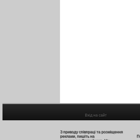
Вхід на сайт
З приводу співпраці та розміщення
реклами, пишіть на
П