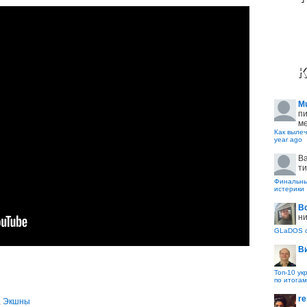
К
M
пи
ме
Как вылеч
year ago
B
ти
Финальные
истерики
В
ни
GLaDOS с
В
Топ-10 ук
по итогам
re
,
Экшны