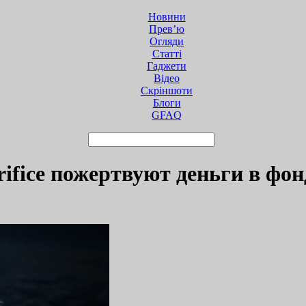
Новини
Прев’ю
Огляди
Статті
Гаджети
Відео
Cкріншоти
Блоги
GFAQ
acrifice пожертвуют деньги в 