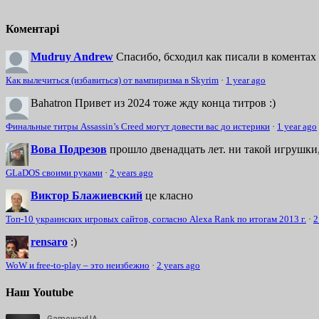
Коментарі
Mudruy Andrew
Спасибо, бсходил как писали в коментах 
Как вылечиться (избавиться) от вампиризма в Skyrim
·
1 year ago
Bahatron
Привет из 2024 тоже жду конца титров :)
Финальные титры Assassin’s Creed могут довести вас до истерики
·
1 year ago
Вова Подрезов
прошло двенадцать лет. ни такой игрушки,
GLaDOS своими руками
·
2 years ago
Виктор Блажиевский
це класно
Топ-10 украинских игровых сайтов, согласно Alexa Rank по итогам 2013 г.
·
2
rensaro
:)
WoW и free-to-play – это неизбежно
·
2 years ago
Наш Youtube