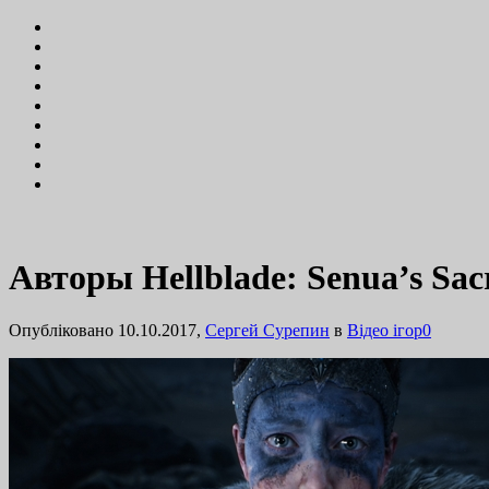
Авторы Hellblade: Senua’s S
Опубліковано 10.10.2017,
Сергей Сурепин
в
Відео ігор
0