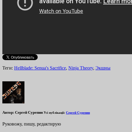
Теги:
Hellblade: Senua's Sacrifice
,
Ninja Theory
,
Экшны
Автор:
Сергей Сурепин
Усі публікації:
Сергей Сурепин
Руковожу, пишу, редактирую