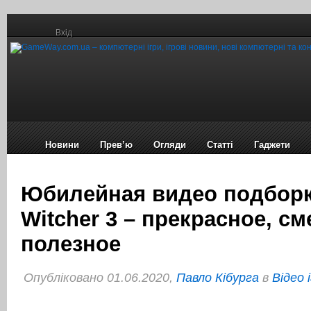
Вхід
Новини
Прев’ю
Огляди
Статті
Гаджети
Юбилейная видео подборк
Witcher 3 – прекрасное, с
полезное
Опубліковано 01.06.2020,
Павло Кібурга
в
Відео 