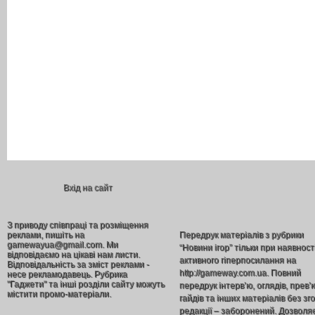
Вхід на сайт
З приводу співпраці та розміщення
реклами, пишіть на
Передрук матеріалів з рубрики
gamewayua@gmail.com. Ми
“Новини ігор” тільки при наявност
відповідаємо на цікаві нам листи.
активного гіперпосилання на
Відповідальність за зміст реклами -
http://gameway.com.ua. Повний
несе рекламодавець. Рубрика
"Гаджети" та інші розділи сайту можуть
передрук інтерв’ю, оглядів, прев’
містити промо-матеріали.
гайдів та інших матеріалів без зг
редакції – заборонений. Дозволя