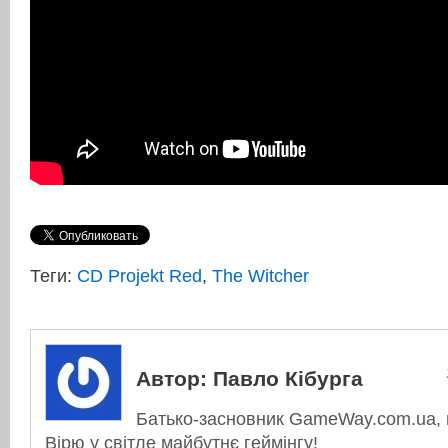
Теги:
CD Projekt Red
,
The Witcher
Автор:
Павло Кібурга
Батько-засновник GameWay.com.ua, в
Вірю у світле майбутнє геймінгу!