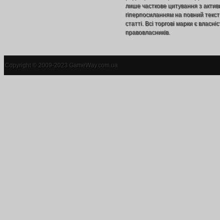
лише часткове цитування з акти
гіперпосиланням на повний текст
статті. Всі торгові марки є власніс
правовласників.
Copyright © 2009-2023 GameWay.com.ua