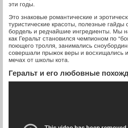
эти годы.
Это знаковые романтические и эротическ
туристические красоты, полезные гайды о
бордель и редчайшие ингредиенты. Мы н
как Геральт становился чемпионом по “бо
поющего тролля, занимались сноубордин
совершали прыжок веры и восхищались и
мечах от школы кота.
Геральт и его любовные похож