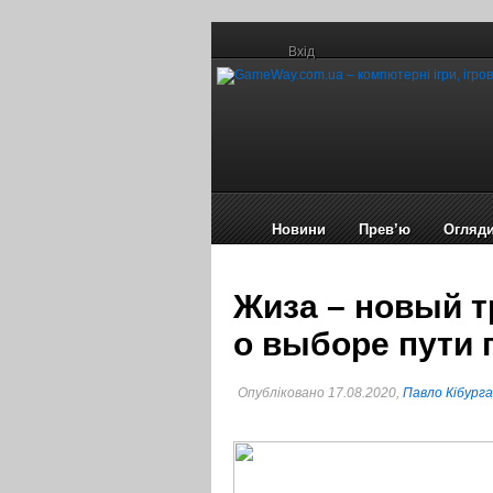
Вхід
Новини
Прев’ю
Огляд
Жиза – новый т
о выборе пути 
Опубліковано 17.08.2020,
Павло Кібурга