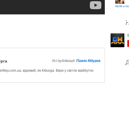
WoW и fre
Н
Д
урга
Усі публікації:
Павло Кібурга
Way.com.ua, відомий, як Kiburga. Вірю у світле майбутнє