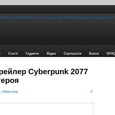
и
Статті
Гаджети
Відео
Cкріншоти
Блоги
GFA
рейлер Cyberpunk 2077
героя
в
Відео ігор
0