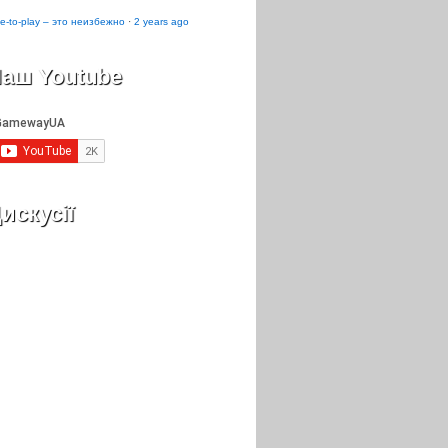
e-to-play – это неизбежно
·
2 years ago
аш Youtube
искусії