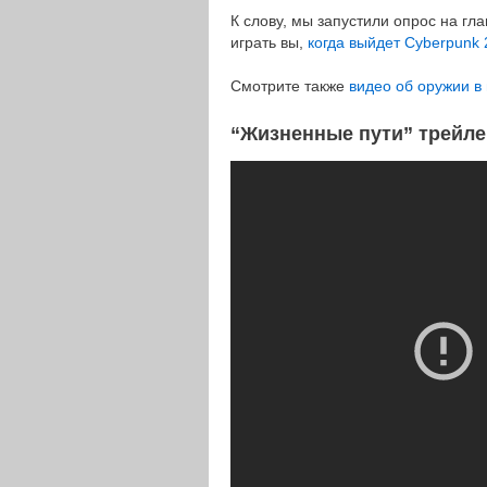
К слову, мы запустили опрос на гл
играть вы,
когда выйдет Cyberpunk
Смотрите также
видео об оружии в 
“Жизненные пути” трейле