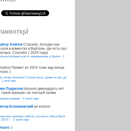
оментарі
udruy Andrew
Спасибо, бсходил как
сали в коментах в Вайтран, где есть зал
ртвых. Спасибо с 2025 года)
иться (избавиться) от вампиризма в Skyrim
·
1
ahatron
Привет из 2024 тоже жду конца
тров :)
 титры Assassin’s Creed могут довести вас до
·
1 year ago
ова Подрезов
прошло двенадцать лет.
 такой игрушки, ни третьей халвьі
воими руками
·
2 years ago
иктор Блажиевский
це класно
раинских игровых сайтов, согласно Alexa Rank
 2013 г.
·
2 years ago
nsaro
:)