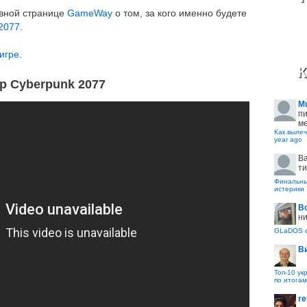
авной странице
GameWay
о том, за кого именно будете
 2077.
игре.
К
р Cyberpunk 2077
M
пи
ме
Как вылеч
year ago
B
ти
Финальные
истерики
В
ни
GLaDOS с
В
Топ-10 ук
по итогам
re