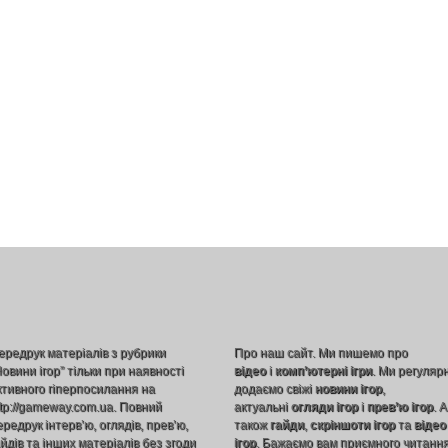
ередрук матеріалів з рубрики
Про наш сайт. Ми пишемо про
Новини ігор” тільки при наявності
відео
і
комп’ютерні ігри
. Ми регуляр
ктивного гіперпосилання на
додаємо свіжі
новини ігор
,
ttp://gameway.com.ua. Повний
актуальні
огляди ігор
і
прев’ю ігор
. А
ередрук інтерв’ю, оглядів, прев’ю,
також
гайди
,
скріншоти ігор
та
відео
айдів та інших матеріалів без згоди
ігор
. Бажаємо вам приємного читання