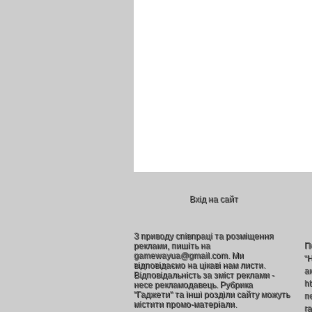
Вхід на сайт
З приводу співпраці та розміщення
реклами, пишіть на
П
gamewayua@gmail.com. Ми
“
відповідаємо на цікаві нам листи.
а
Відповідальність за зміст реклами -
h
несе рекламодавець. Рубрика
"Гаджети" та інші розділи сайту можуть
п
містити промо-матеріали.
г