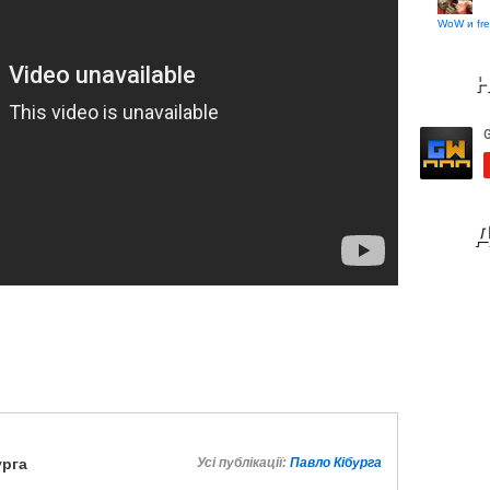
WoW и fre
Н
Д
урга
Усі публікації:
Павло Кібурга