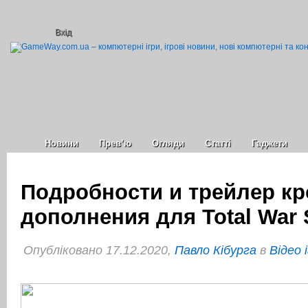
Вхід
Новини
Прев’ю
Огляди
Статті
Гаджети
Подробности и трейлер кр
дополнения для Total War
Опубліковано 17.12.2020,
Павло Кібурга
в
Відео 