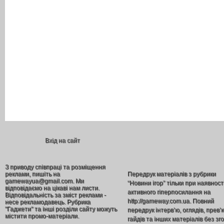
Вхід на сайт
З приводу співпраці та розміщення
реклами, пишіть на
Передрук матеріалів з рубрики
gamewayua@gmail.com. Ми
“Новини ігор” тільки при наявност
відповідаємо на цікаві нам листи.
активного гіперпосилання на
Відповідальність за зміст реклами -
http://gameway.com.ua. Повний
несе рекламодавець. Рубрика
"Гаджети" та інші розділи сайту можуть
передрук інтерв’ю, оглядів, прев’
містити промо-матеріали.
гайдів та інших матеріалів без зг