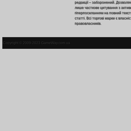
редакції – заборонений. Дозволя
лише часткове цитування з акти
гіперпосиланням на повний текст
статті. Всі торгові марки є власніс
правовласників.
Copyright © 2009-2023 GameWay.com.ua