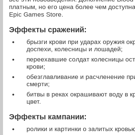
платным, но его цена более чем доступная
Epic Games Store.
Эффекты сражений:
брызги крови при ударах оружия о
доспехи, колесницы и лошадей;
переехавшие солдат колесницы ос
крови;
обезглавливание и расчленение пр
смерти;
битвы в реках окрашивают воду в к
цвет.
Эффекты кампании:
ролики и картинки о залитых кровь