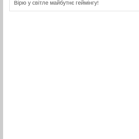
Вірю у світле майбутнє геймінгу!