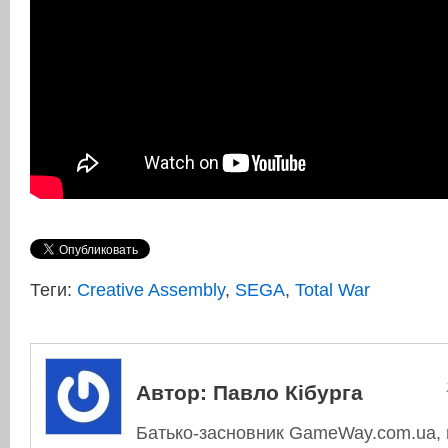
Теги:
Creative Assembly
,
SEGA
,
Total War
Автор:
Павло Кібурга
Батько-засновник GameWay.com.ua, в