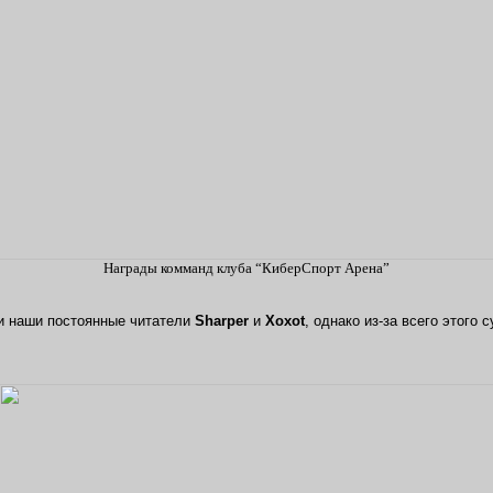
Награды комманд клуба “КиберСпорт Арена”
и наши постоянные читатели
Sharper
и
Хохоt
, однако из-за всего этого 