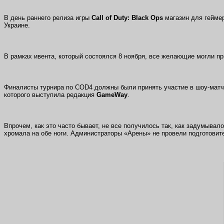
В день раннего релиза игры
Call of Duty: Black Ops
магазин для гейме
Украине.
В рамках ивента, который состоялся 8 ноября, все желающие могли п
Финалисты турнира по COD4 должны были принять участие в шоу-мат
которого выступила редакция
GameWay
.
Впрочем, как это часто бывает, не все получилось так, как задумыва
хромала на обе ноги. Администраторы «Арены» не провели подготовите