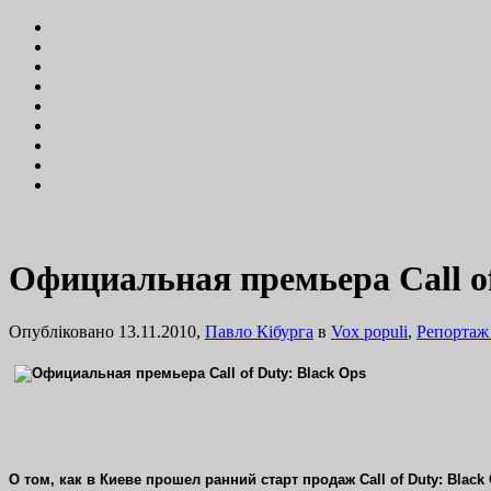
Официальная премьера Call o
Опубліковано 13.11.2010,
Павло Кібурга
в
Vox populi
,
Репортаж
О том, как в Киеве прошел ранний старт продаж Call of Duty: Blac