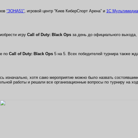
ров
“ЗОНА51”
, игровой центр “Киев КиберСпорт Арена” и
1С Мультимедиа
риобрести игру
Call of Duty: Black Ops
за день до официального выхода, 
че по
Call of Duty: Black Ops
5 на 5. Всех победителей турнира также ж
лось изначально, хотя само мероприятие можно было назвать состоявшим
льной работы и решали все организационные вопросы по турниру на ход