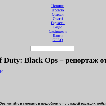
Новини
Прев’ю
Огляди
Статті
Гаджети
Відео
Cкріншоти
Блоги
GFAQ
f Duty: Black Ops – репортаж
10
k Ops, читайте и смотрите в подробном отчете нашей редакции
, побы