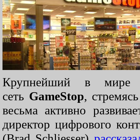
Крупнейший в мире 
сеть
GameStop
, стремяс
весьма активно развивае
директор цифрового конт
(Brad Schliesser)
рассказ