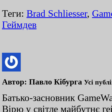
Теги:
Brad Schliesser
,
Gam
Геймдев
Автор:
Павло Кібурга
Усі публ
Батько-засновник GameWay
Вірю у світле майбутнє ге