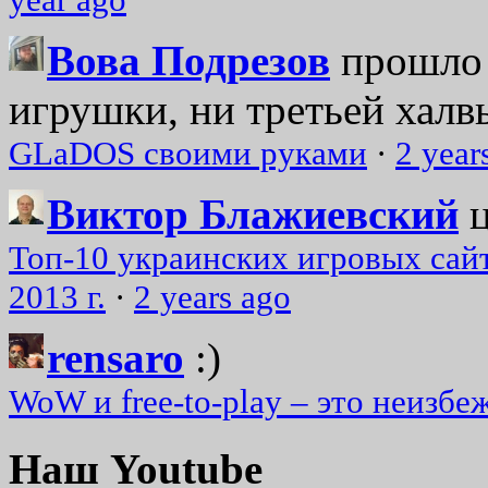
Вова Подрезов
прошло 
игрушки, ни третьей халвь
GLaDOS своими руками
·
2 year
Виктор Блажиевский
Топ-10 украинских игровых сайт
2013 г.
·
2 years ago
rensaro
:)
WoW и free-to-play – это неизбе
Наш Youtube