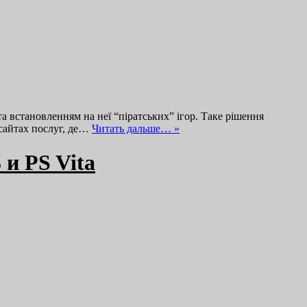
та встановленням на неї “піратських” ігор. Таке рішення
сайтах послуг, де…
Читать дальше… »
 и PS Vita