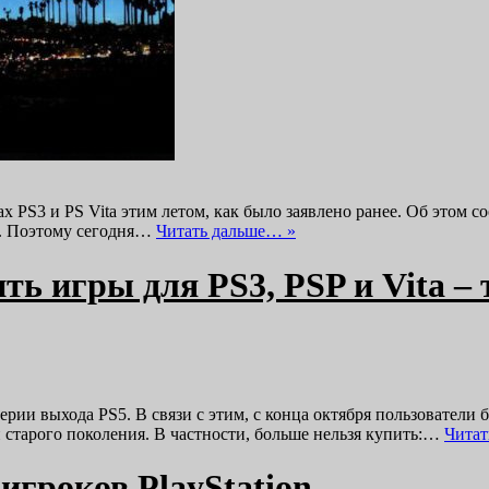
твах PS3 и PS Vita этим летом, как было заявлено ранее. Об это
е. Поэтому сегодня…
Читать дальше… »
ить игры для PS3, PSP и Vita 
ерии выхода PS5. В связи с этим, с конца октября пользовател
 старого поколения. В частности, больше нельзя купить:…
Читат
игроков PlayStation