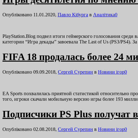
Опубліковано 11.01.2020,
Павло Кібурга
в
Аналітика
0
PlayStation.Blog подвел итоги геймерского голосования среди в
категории “Игра декады” завоевала The Last of Us (PS3/PS4). 
FIFA 18 продалась более 24 м
Опубліковано 09.09.2018,
Сергей Сурепин
в
Новини ігор
0
EA Sports похвалилась приятной статистикой относительно про
того, игроки скачали мобильную версию игры более 193 милл
Подписчики PS Plus получат в
Опубліковано 02.08.2018,
Сергей Сурепин
в
Новини ігор
0