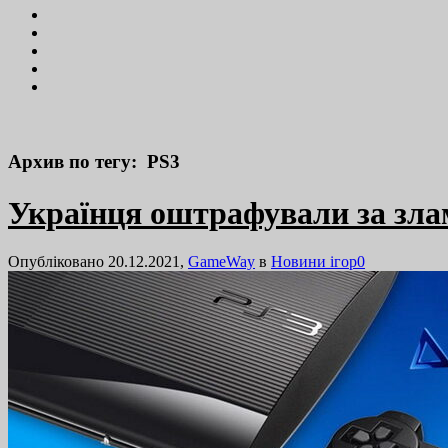
Архив по тегу: PS3
Українця оштрафували за злам
Опубліковано 20.12.2021,
GameWay
в
Новини ігор
0