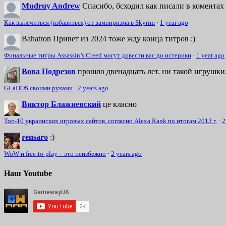
Mudruy Andrew
Спасибо, бсходил как писали в коментах 
Как вылечиться (избавиться) от вампиризма в Skyrim
·
1 year ago
Bahatron
Привет из 2024 тоже жду конца титров :)
Финальные титры Assassin’s Creed могут довести вас до истерики
·
1 year ago
Вова Подрезов
прошло двенадцать лет. ни такой игрушки,
GLaDOS своими руками
·
2 years ago
Виктор Блажиевский
це класно
Топ-10 украинских игровых сайтов, согласно Alexa Rank по итогам 2013 г.
·
2
rensaro
:)
WoW и free-to-play – это неизбежно
·
2 years ago
Наш Youtube