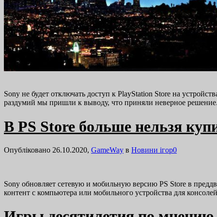
Sony не будет отключать доступ к PlayStation Store на устройс
раздумий мы пришли к выводу, что приняли неверное решени
В PS Store больше нельзя куп
Опубліковано 26.10.2020,
GameWay
в
Новини ігор
0
Sony обновляет сетевую и мобильную версию PS Store в преддв
контент с компьютера или мобильного устройства для консолей
Игры десятилетия по мнению 