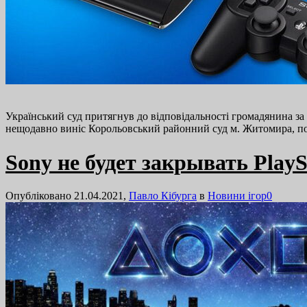
Український суд притягнув до відповідальності громадянина за 
нещодавно виніс Корольовський районний суд м. Житомира, по
Sony не будет закрывать PlayS
Опубліковано 21.04.2021,
Павло Кібурга
в
Новини ігор
0