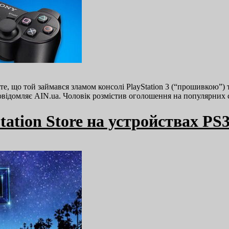
те, що той займався зламом консолі PlayStation 3 (“прошивкою”) 
відомляє AIN.ua. Чоловік розмістив оголошення на популярних 
tation Store на устройствах PS3