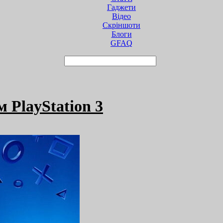
Гаджети
Відео
Cкріншоти
Блоги
GFAQ
 PlayStation 3