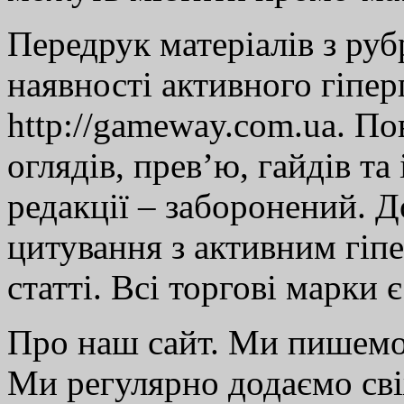
Передрук матеріалів з руб
наявності активного гіпе
http://gameway.com.ua. По
оглядів, прев’ю, гайдів та
редакції – заборонений. 
цитування з активним гіп
статті. Всі торгові марки 
Про наш сайт. Ми пишем
Ми регулярно додаємо св