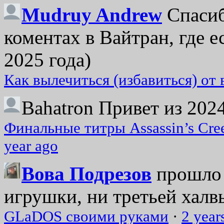
Mudruy Andrew
Спасиб
коментах в Вайтран, где е
2025 года)
Как вылечиться (избавиться) от
Bahatron
Привет из 2024
Финальные титры Assassin’s Cre
year ago
Вова Подрезов
прошло 
игрушки, ни третьей халвь
GLaDOS своими руками
·
2 year