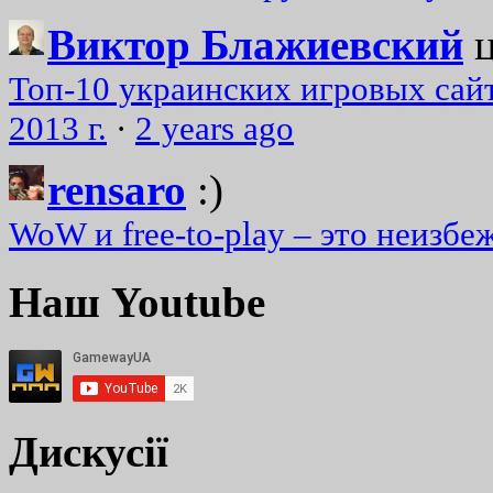
Виктор Блажиевский
Топ-10 украинских игровых сайт
2013 г.
·
2 years ago
rensaro
:)
WoW и free-to-play – это неизбе
Наш Youtube
Дискусії