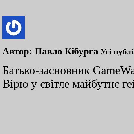
Автор:
Павло Кібурга
Усі публ
Батько-засновник GameWay
Вірю у світле майбутнє ге