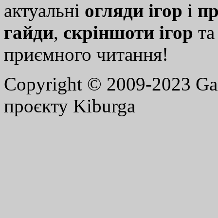
актуальні
огляди ігор
і
пр
гайди
,
скріншоти ігор
т
приємного читання!
Copyright © 2009-2023 G
проєкту Kiburga