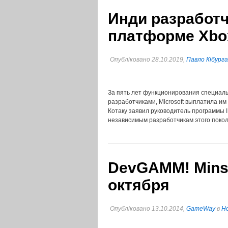
Инди разработч
платформе Xbo
Опубліковано 28.10.2019,
Павло Кібурга
За пять лет функционирования специал
разработчиками, Microsoft выплатила и
Котаку заявил руководитель программы 
независимым разработчикам этого поко
DevGAMM! Minsk
октября
Опубліковано 13.10.2014,
GameWay
в
Но