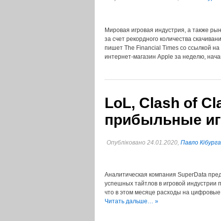
Мировая игровая индустрия, а также ры
за счет рекордного количества скачиван
пишет The Finаncial Times со ссылкой н
интернет-магазин Apple за неделю, на
LoL, Clash of C
прибыльные иг
Опубліковано 24.01.2020,
Павло Кібурга
Аналитическая компания SuperData пред
успешных тайтлов в игровой индустрии п
что в этом месяце расходы на цифровые 
Читать дальше… »