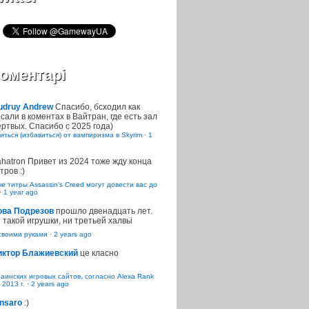
оментарі
udruy Andrew
Спасибо, бсходил как
сали в коментах в Вайтран, где есть зал
ртвых. Спасибо с 2025 года)
иться (избавиться) от вампиризма в Skyrim
·
1
ahatron
Привет из 2024 тоже жду конца
тров :)
 титры Assassin’s Creed могут довести вас до
·
1 year ago
ова Подрезов
прошло двенадцать лет.
 такой игрушки, ни третьей халвьі
воими руками
·
2 years ago
иктор Блажиевский
це класно
раинских игровых сайтов, согласно Alexa Rank
 2013 г.
·
2 years ago
nsaro
:)