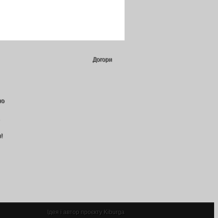
Догори
но
!
Ідея і автор проєкту Kiburga