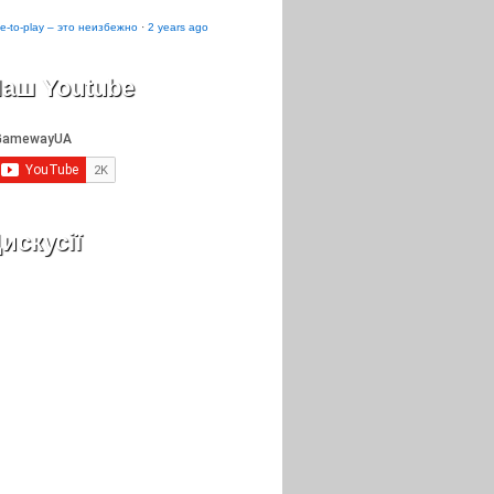
e-to-play – это неизбежно
·
2 years ago
аш Youtube
искусії