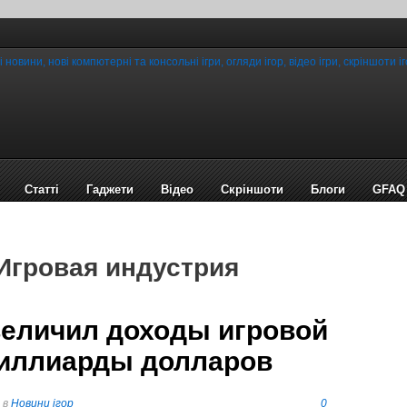
Статті
Гаджети
Відео
Cкріншоти
Блоги
GFAQ
 Игровая индустрия
величил доходы игровой
миллиарды долларов
в
Новини ігор
0