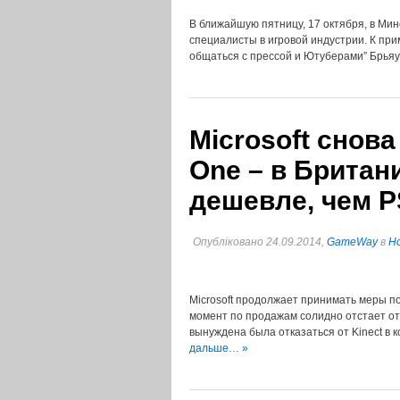
В ближайшую пятницу, 17 октября, в Ми
специалисты в игровой индустрии. К прим
общаться с прессой и Ютуберами” Брьяу
Microsoft снова
One – в Британ
дешевле, чем P
Опубліковано 24.09.2014,
GameWay
в
Но
Microsoft продолжает принимать меры п
момент по продажам солидно отстает от
вынуждена была отказаться от Kinect в 
дальше… »