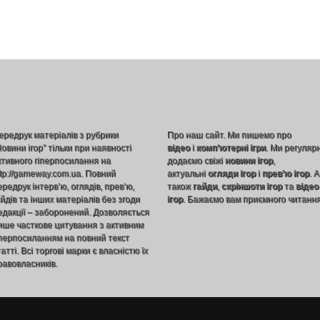
ередрук матеріалів з рубрики
Про наш сайт. Ми пишемо про
Новини ігор” тільки при наявності
відео
і
комп’ютерні ігри
. Ми регуляр
ктивного гіперпосилання на
додаємо свіжі
новини ігор
,
ttp://gameway.com.ua. Повний
актуальні
огляди ігор
і
прев’ю ігор
. А
ередрук інтерв’ю, оглядів, прев’ю,
також
гайди
,
скріншоти ігор
та
відео
айдів та інших матеріалів без згоди
ігор
. Бажаємо вам приємного читання
едакції – заборонений. Дозволяється
ише часткове цитування з активним
іперпосиланням на повний текст
атті. Всі торгові марки є власністю їх
равовласників.