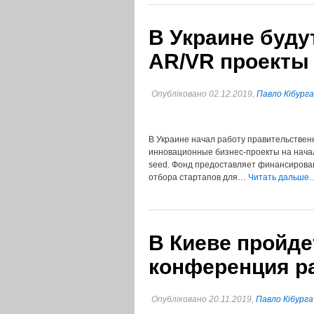
В Украине буду
AR/VR проекты
Опубліковано 02.12.2019,
Павло Кібурга
В Украине начал работу правительствен
инновационные бизнес-проекты на начал
seed. Фонд предоставляет финансировани
отбора стартапов для…
Читать дальше
В Киеве пройде
конференция ра
Опубліковано 20.11.2019,
Павло Кібурга