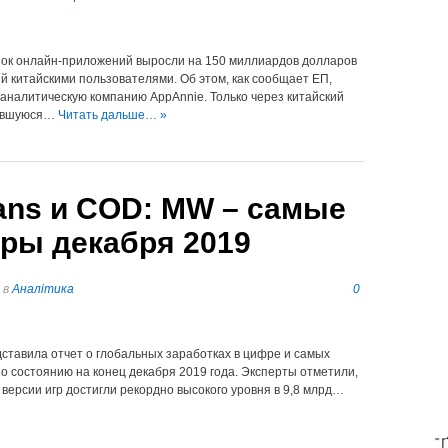
нок онлайн-приложений выросли на 150 миллиардов долларов
ий китайскими пользователями. Об этом, как сообщает ЕП,
а аналитическую компанию AppAnnie. Только через китайский
чавшуюся…
Читать дальше… »
lans и СOD: MW – самые
ры декабря 2019
в
Аналітика
0
ставила отчет о глобальных заработках в цифре и самых
о состоянию на конец декабря 2019 года. Эксперты отметили,
версии игр достигли рекордно высокого уровня в 9,8 млрд…
T