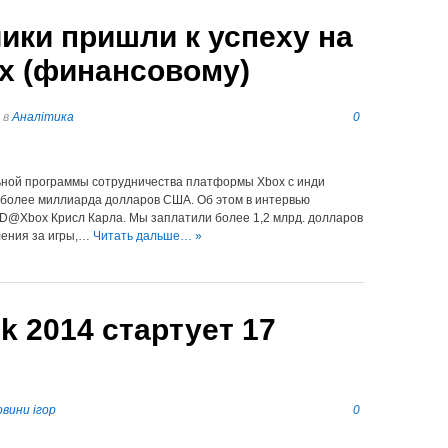
ики пришли к успеху на
x (финансовому)
в
Аналітика
0
ьной программы сотрудничества платформы Xbox c инди
м более миллиарда долларов США. Об этом в интервью
ID@Xbox Крисл Карла. Мы заплатили более 1,2 млрд. долларов
ления за игры,…
Читать дальше… »
 2014 стартует 17
вини ігор
0