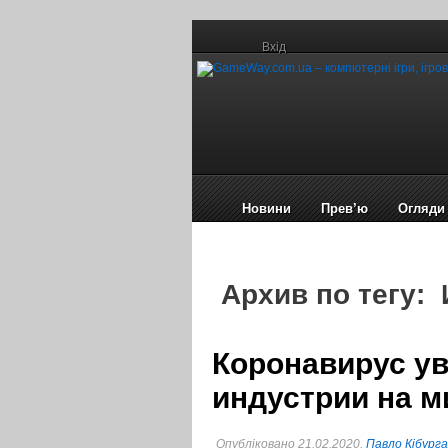
Вхід
Новини
Прев’ю
Огляди
Архив по тегу:
Коронавирус у
индустрии на 
Опубліковано 21.02.2020,
Павло Кібурга