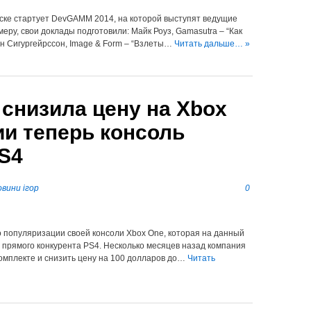
нске стартует DevGAMM 2014, на которой выступят ведущие
еру, свои доклады подготовили: Майк Роуз, Gamasutra – “Как
н Сигургейрссон, Image & Form – “Взлеты…
Читать дальше… »
 снизила цену на Xbox
ии теперь консоль
S4
вини ігор
0
о популяризации своей консоли Xbox One, которая на данный
 прямого конкурента PS4. Несколько месяцев назад компания
комплекте и снизить цену на 100 долларов до…
Читать