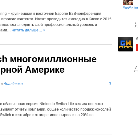
WoW и fre
ering – крупнейшая в восточной Европе B2B-конференция,
игрового контента. Ивент проводится ежегодно в Киеве с 2015
Н
возможность поднять свой профессиональный уровень и
ёрами…
Читать дальше… »
tch многомиллионные
Д
ерной Америке
в
Аналітика
0
е облегченная версия Nintendo Switch Lite весьма неплохо
азывают отчеты компании, общее количество продаж консолей
Switch в сентябре в этом регионе выросли на 20% по