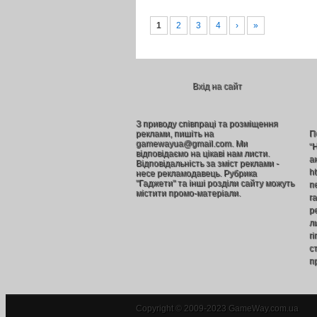
1
2
3
4
›
»
Вхід на сайт
З приводу співпраці та розміщення
реклами, пишіть на
П
gamewayua@gmail.com. Ми
“
відповідаємо на цікаві нам листи.
а
Відповідальність за зміст реклами -
h
несе рекламодавець. Рубрика
"Гаджети" та інші розділи сайту можуть
п
містити промо-матеріали.
г
р
л
г
ст
п
Copyright © 2009-2023 GameWay.com.ua