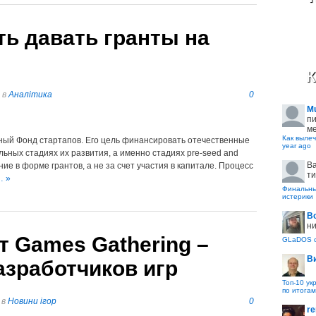
ть давать гранты на
К
в
Аналітика
0
M
пи
ме
Как вылеч
ный Фонд стартапов. Его цель финансировать отечественные
year ago
ьных стадиях их развития, а именно стадиях pre-seed and
B
е в форме грантов, а не за счет участия в капитале. Процесс
ти
… »
Финальные
истерики
В
ни
т Games Gathering –
GLaDOS с
В
зработчиков игр
Топ-10 ук
по итогам
в
Новини ігор
0
re