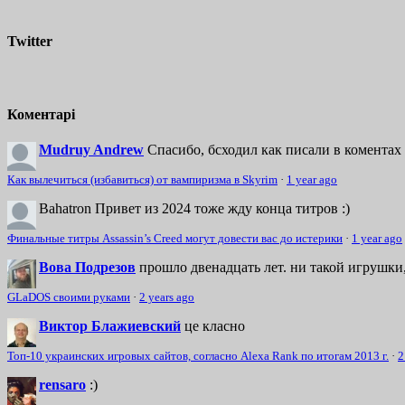
Twitter
Коментарі
Mudruy Andrew
Спасибо, бсходил как писали в коментах 
Как вылечиться (избавиться) от вампиризма в Skyrim
·
1 year ago
Bahatron
Привет из 2024 тоже жду конца титров :)
Финальные титры Assassin’s Creed могут довести вас до истерики
·
1 year ago
Вова Подрезов
прошло двенадцать лет. ни такой игрушки,
GLaDOS своими руками
·
2 years ago
Виктор Блажиевский
це класно
Топ-10 украинских игровых сайтов, согласно Alexa Rank по итогам 2013 г.
·
2
rensaro
:)