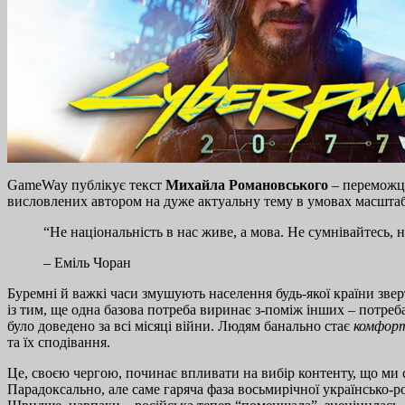
GameWay публікує текст
Михайла Романовського
– перемож
висловлених автором на дуже актуальну тему в умовах масштаб
“Не національність в нас живе, а мова. Не сумнівайтесь,
– Еміль Чоран
Буремні й важкі часи змушують населення будь-якої країни зверт
із тим, ще одна базова потреба виринає з-поміж інших – потреба
було доведено за всі місяці війни. Людям банально стає
комфор
та їх сподівання.
Це, своєю чергою, починає впливати на вибір контенту, що ми
Парадоксально, але саме гаряча фаза восьмирічної українсько-р