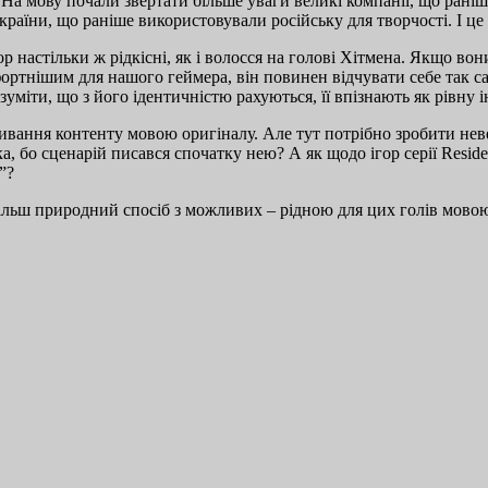
На мову почали звертати більше уваги великі компанії, що раніш
 країни, що раніше використовували російську для творчості. І ц
ор настільки ж рідкісні, як і волосся на голові Хітмена. Якщо вон
ртнішим для нашого геймера, він повинен відчувати себе так сам
озуміти, що з його ідентичністю рахуються, її впізнають як рівну 
ивання контенту мовою оригіналу. Але тут потрібно зробити нев
а, бо сценарій писався спочатку нею? А як щодо ігор серії Resid
”?
ільш природний спосіб з можливих – рідною для цих голів мовою