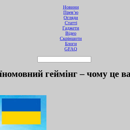
Новини
Прев’ю
Огляди
Статті
Гаджети
Відео
Cкріншоти
Блоги
GFAQ
номовний геймінг – чому це в