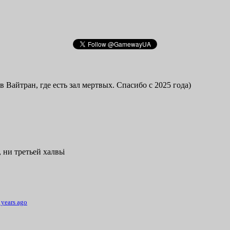
в Вайтран, где есть зал мертвых. Спасибо с 2025 года)
 ни третьей халвьі
 years ago