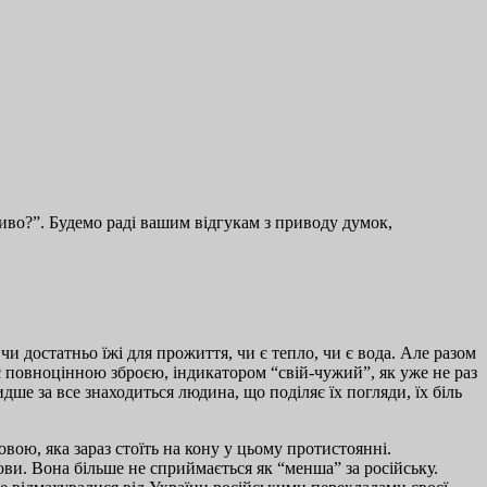
во?”. Будемо раді вашим відгукам з приводу думок,
и достатньо їжі для прожиття, чи є тепло, чи є вода. Але разом
тає повноцінною зброєю, індикатором “свій-чужий”, як уже не раз
ше за все знаходиться людина, що поділяє їх погляди, їх біль
овою, яка зараз стоїть на кону у цьому протистоянні.
ови. Вона більше не сприймається як “менша” за російську.