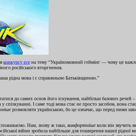
ця
конкурсу есе
на тему “Україномовний геймінг — чому це важли
ного російського вторгнення.
 наша рідна мова і є справжньою Батьківщиною.”
атися до самих основ його існування, найбільш базових речей – ч
 у спілкуванні. І саме тоді мова стає не просто засобом, вона с
тніше
розмовляти українською, бо це означає, що перед ними швид
 споживаємо. Нам, знову ж таки,
комфортніше
коли він звучить м
осійської війни зробила найбільше для поширення нашої рідної м