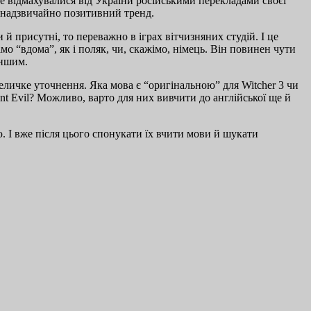
е відмахувалися від України російськими перекладами своєї
е надзвичайно позитивний тренд.
и й присутні, то переважно в іграх вітчизняних студій. І це
о “вдома”, як і поляк, чи, скажімо, німець. Він повинен чути
іншим.
еличке уточнення. Яка мова є “оригінальною” для Witcher 3 чи
ent Evil? Можливо, варто для них вивчити до англійської ще й
. І вже після цього спонукати їх вчити мови й шукати