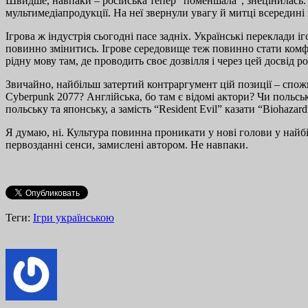
Швидше, навпаки – російська тепер “поменшала”, знецінилась. 
мультимедіапродукції. На неї звернули увагу й митці всередині
Ігрова ж індустрія сьогодні пасе задніх. Українські переклади іг
повинно змінитись. Ігрове середовище теж повинно стати комфо
рідну мову там, де проводить своє дозвілля і через цей досвід р
Звичайно, найбільш затертий контраргумент цій позиції – спож
Cyberpunk 2077? Англійська, бо там є відомі актори? Чи польськ
польську та японську, а замість “Resident Evil” казати “Biohazard
Я думаю, ні. Культура повинна проникати у нові голови у найб
первозданні сенси, замислені автором. Не навпаки.
Теги:
Ігри українською