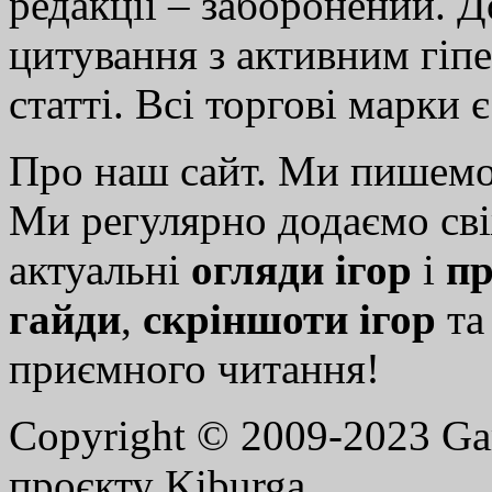
редакції – заборонений. 
цитування з активним гіп
статті. Всі торгові марки 
Про наш сайт. Ми пишем
Ми регулярно додаємо св
актуальні
огляди ігор
і
пр
гайди
,
скріншоти ігор
т
приємного читання!
Copyright © 2009-2023 G
проєкту Kiburga