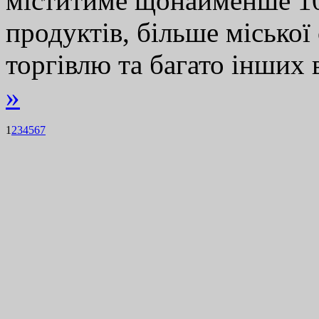
міститиме щонайменше 10
продуктів, більше міської
торгівлю та багато інши
»
1
2
3
4
5
6
7