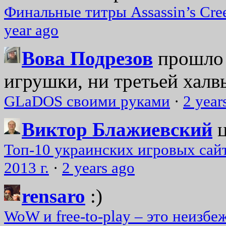
Финальные титры Assassin’s Cre
year ago
Вова Подрезов
прошло 
игрушки, ни третьей халвь
GLaDOS своими руками
·
2 year
Виктор Блажиевский
Топ-10 украинских игровых сайт
2013 г.
·
2 years ago
rensaro
:)
WoW и free-to-play – это неизбе