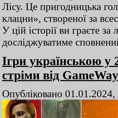
Лісу. Це пригодницька го
клацни», створеної за все
У цій історії ви граєте за
досліджуватиме сповнен
Ігри українською у 2
стріми від GameWa
Опубліковано 01.01.2024,