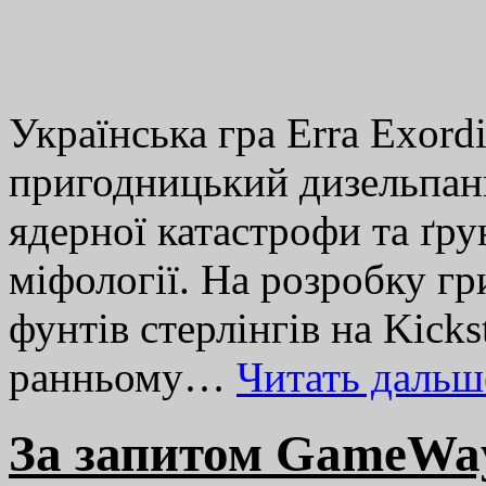
Українська гра Erra Exordiu
пригодницький дизельпанк
ядерної катастрофи та ґр
міфології. На розробку г
фунтів стерлінгів на Kicks
ранньому…
Читать даль
За запитом GameWay