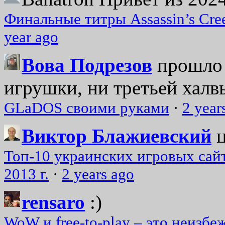
Финальные титры Assassin’s Cre
year ago
Вова Подрезов
прошло 
игрушки, ни третьей халвь
GLaDOS своими руками
·
2 year
Виктор Блажиевский
Топ-10 украинских игровых сайт
2013 г.
·
2 years ago
rensaro
:)
WoW и free-to-play – это неизбе