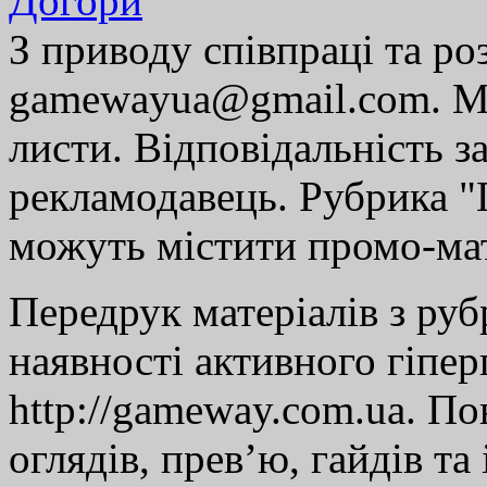
Догори
З приводу співпраці та р
gamewayua@gmail.com. Ми
листи. Відповідальність за
рекламодавець. Рубрика "Г
можуть містити промо-мат
Передрук матеріалів з руб
наявності активного гіпе
http://gameway.com.ua. По
оглядів, прев’ю, гайдів та