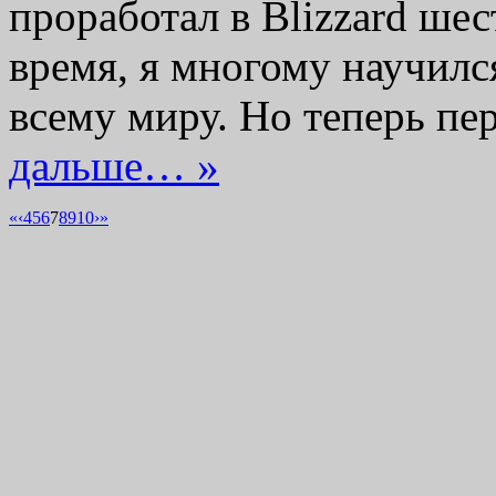
проработал в Blizzard шес
время, я многому научилс
всему миру. Но теперь п
дальше… »
«
‹
4
5
6
7
8
9
10
›
»