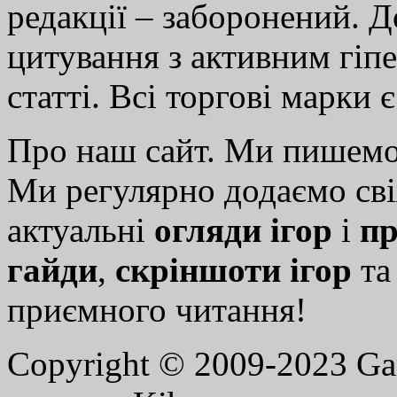
редакції – заборонений. 
цитування з активним гіп
статті. Всі торгові марки 
Про наш сайт. Ми пишем
Ми регулярно додаємо св
актуальні
огляди ігор
і
пр
гайди
,
скріншоти ігор
т
приємного читання!
Copyright © 2009-2023 G