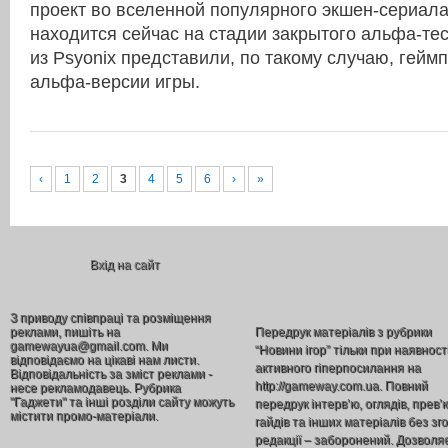
проект во вселенной популярного экшен-сериала 
находится сейчас на стадии закрытого альфа-тес
из Psyonix представили, по такому случаю, гей
альфа-версии игры.
‹
1
2
3
4
5
6
›
»
Вхід на сайт
З приводу співпраці та розміщення
реклами, пишіть на
Передрук матеріалів з рубрики
gamewayua@gmail.com. Ми
“Новини ігор” тільки при наявност
відповідаємо на цікаві нам листи.
активного гіперпосилання на
Відповідальність за зміст реклами -
http://gameway.com.ua. Повний
несе рекламодавець. Рубрика
"Гаджети" та інші розділи сайту можуть
передрук інтерв’ю, оглядів, прев’
містити промо-матеріали.
гайдів та інших матеріалів без зг
редакції – заборонений. Дозволя