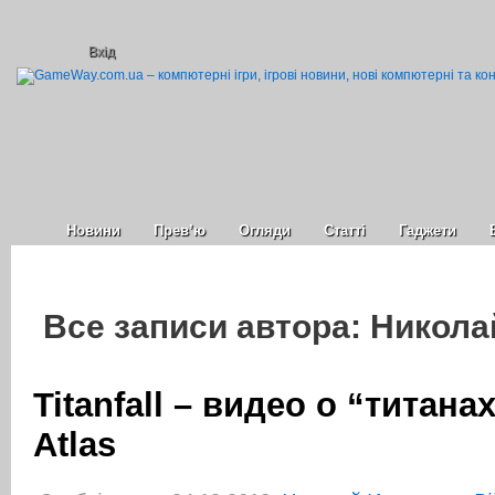
Вхід
Новини
Прев’ю
Огляди
Статті
Гаджети
Все записи автора: Никола
Titanfall – видео о “титана
Atlas