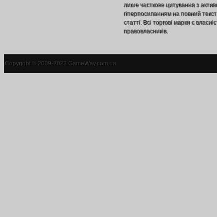
лише часткове цитування з акти
гіперпосиланням на повний текст
статті. Всі торгові марки є власніс
правовласників.
Copyright © 2009-2023 GameWay.com.ua