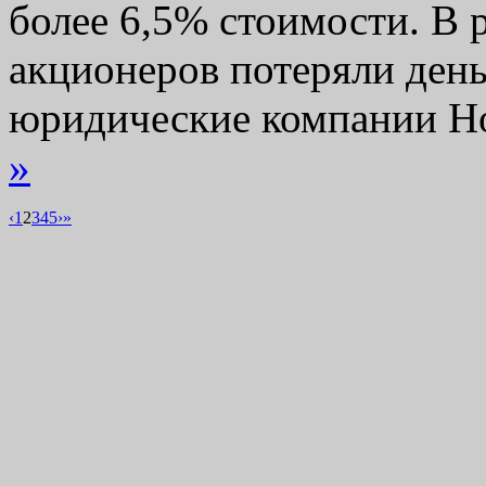
более 6,5% стоимости. В 
акционеров потеряли день
юридические компании H
»
‹
1
2
3
4
5
›
»