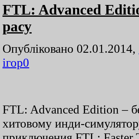
FTL: Advanced Editi
расу
Опубліковано 02.01.2014,
ігор
0
FTL: Advanced Edition – 
хитовому инди-симулятор
приключения FTL: Faster T