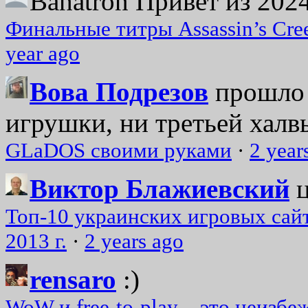
Bahatron
Привет из 2024
Финальные титры Assassin’s Cre
year ago
Вова Подрезов
прошло 
игрушки, ни третьей халвь
GLaDOS своими руками
·
2 year
Виктор Блажиевский
Топ-10 украинских игровых сайт
2013 г.
·
2 years ago
rensaro
:)
WoW и free-to-play – это неизбе