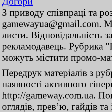
Догори
З приводу співпраці та р
gamewayua@gmail.com. Ми
листи. Відповідальність за
рекламодавець. Рубрика "Г
можуть містити промо-мат
Передрук матеріалів з руб
наявності активного гіпе
http://gameway.com.ua. По
оглядів, прев’ю, гайдів та