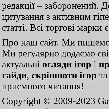
редакції – заборонений. 
цитування з активним гіп
статті. Всі торгові марки 
Про наш сайт. Ми пишем
Ми регулярно додаємо св
актуальні
огляди ігор
і
пр
гайди
,
скріншоти ігор
т
приємного читання!
Copyright © 2009-2023 G