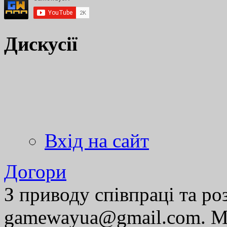
Дискусії
Вхід на сайт
Догори
З приводу співпраці та р
gamewayua@gmail.com. Ми