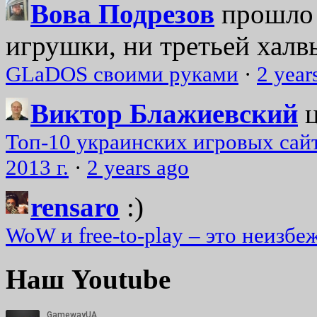
Вова Подрезов
прошло 
игрушки, ни третьей халвь
GLaDOS своими руками
·
2 year
Виктор Блажиевский
Топ-10 украинских игровых сайт
2013 г.
·
2 years ago
rensaro
:)
WoW и free-to-play – это неизбе
Наш Youtube