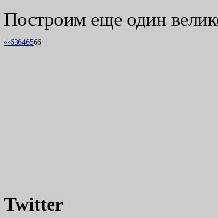
Построим еще один велик
«
‹
63
64
65
66
Twitter