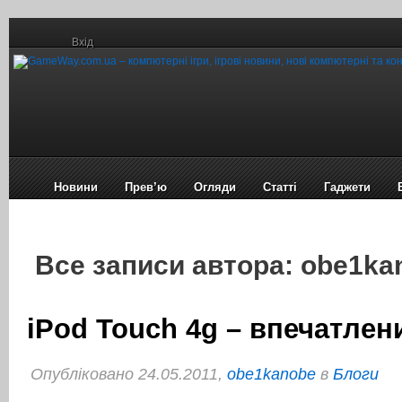
Вхід
Новини
Прев’ю
Огляди
Статті
Гаджети
Все записи автора: obe1ka
iPod Touch 4g – впечатлен
Опубліковано 24.05.2011,
obe1kanobe
в
Блоги