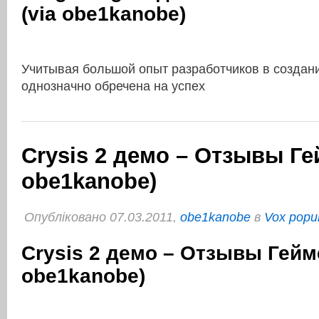
(via obe1kanobe)
Учитывая большой опыт разработчиков в создан
однозначно обречена на успех
Crysis 2 демо – Отзывы Ге
obe1kanobe)
Опубліковано 07.03.2011,
obe1kanobe
в
Vox popul
Crysis 2 демо – Отзывы Гейм
obe1kanobe)