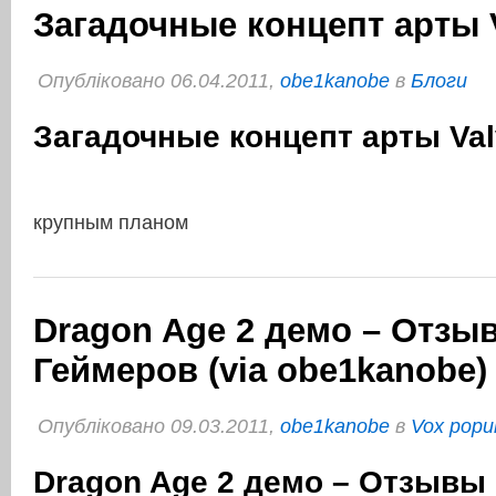
Загадочные концепт арты 
Опубліковано 06.04.2011,
obe1kanobe
в
Блоги
Загадочные концепт арты Va
крупным планом
Dragon Age 2 демо – Отзы
Геймеров (via obe1kanobe)
Опубліковано 09.03.2011,
obe1kanobe
в
Vox popul
Dragon Age 2 демо – Отзывы