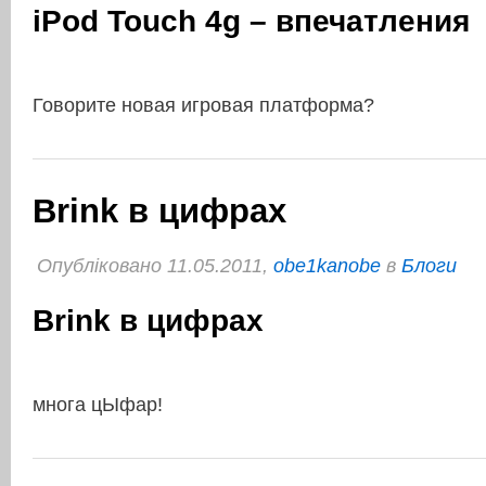
iPod Touch 4g – впечатления
Говорите новая игровая платформа?
Brink в цифрах
Опубліковано 11.05.2011,
obe1kanobe
в
Блоги
Brink в цифрах
многа цЫфар!