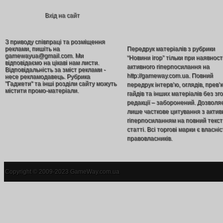
Вхід на сайт
З приводу співпраці та розміщення
реклами, пишіть на
Передрук матеріалів з рубрики
gamewayua@gmail.com. Ми
“Новини ігор” тільки при наявност
відповідаємо на цікаві нам листи.
активного гіперпосилання на
Відповідальність за зміст реклами -
http://gameway.com.ua. Повний
несе рекламодавець. Рубрика
"Гаджети" та інші розділи сайту можуть
передрук інтерв’ю, оглядів, прев’
містити промо-матеріали.
гайдів та інших матеріалів без зг
редакції – заборонений. Дозволя
лише часткове цитування з акти
гіперпосиланням на повний текст
статті. Всі торгові марки є власніс
правовласників.
Copyright © 2009-2023 GameWay.com.ua