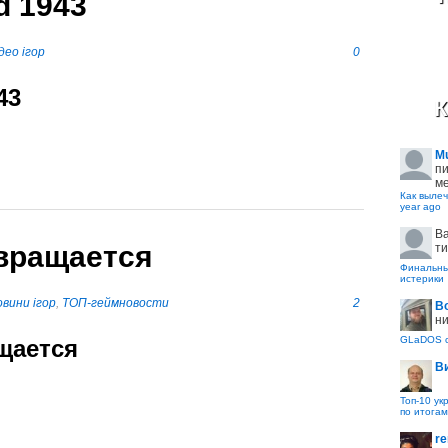
d 1943
део ігор
0
43
К
M
пи
ме
Как вылеч
year ago
B
звращается
ти
Финальные
истерики
вини ігор
,
ТОП-геймновости
2
В
ни
GLaDOS с
щается
В
Топ-10 ук
по итогам
re