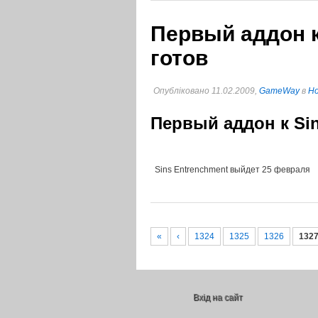
Первый аддон к 
готов
Опубліковано 11.02.2009,
GameWay
в
Но
Первый аддон к Sins
Sins Entrenchment выйдет 25 февраля
«
‹
1324
1325
1326
132
Вхід на сайт