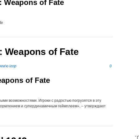
 Weapons of Fate
te
 Weapons of Fate
ев'ю ігор
0
apons of Fate
ными возможностями. Игроки с радостью погрузятся в эту
формлением и супердинамичным геймплеем», – утверждают
T