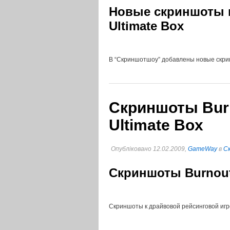
Новые скриншоты к 
Ultimate Box
В “Cкриншотшоу” добавлены новые скринш
Скриншоты Burn
Ultimate Box
Опубліковано 12.02.2009,
GameWay
в
C
Скриншоты Burnout 
Скриншоты к драйвовой рейсинговой игре 