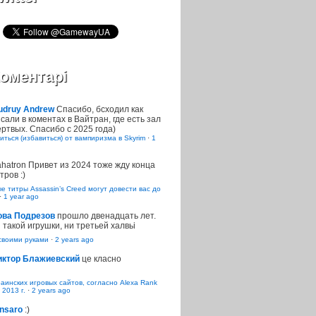
оментарі
udruy Andrew
Спасибо, бсходил как
сали в коментах в Вайтран, где есть зал
ртвых. Спасибо с 2025 года)
иться (избавиться) от вампиризма в Skyrim
·
1
ahatron
Привет из 2024 тоже жду конца
тров :)
 титры Assassin’s Creed могут довести вас до
·
1 year ago
ова Подрезов
прошло двенадцать лет.
 такой игрушки, ни третьей халвьі
воими руками
·
2 years ago
иктор Блажиевский
це класно
раинских игровых сайтов, согласно Alexa Rank
 2013 г.
·
2 years ago
nsaro
:)