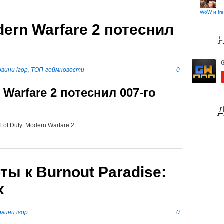
WoW и fre
odern Warfare 2 потеснил
Н
вини ігор
,
ТОП-геймновости
0
n Warfare 2 потеснил 007-го
Д
l of Duty: Modern Warfare 2
ы к Burnout Paradise:
x
вини ігор
0