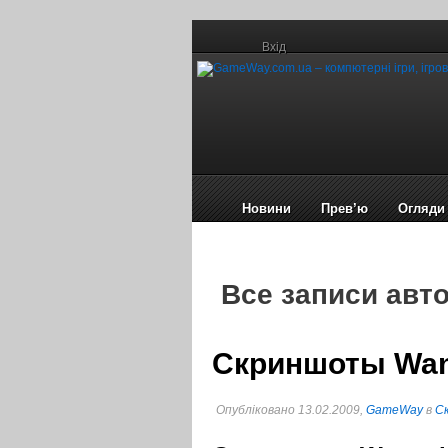
Вхід
Новини
Прев’ю
Огляди
Все записи авт
Скриншоты Want
Опубліковано 13.02.2009,
GameWay
в
C