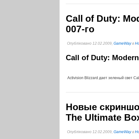
Call of Duty: M
007-го
Опубліковано 12.02.2009,
GameWay
в
Но
Call of Duty: Moder
Activision Blizzard дает зеленый свет Cal
Новые скриншот
The Ultimate Bo
Опубліковано 12.02.2009,
GameWay
в
Но