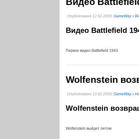
Видео Battlefiel
Опубліковано 12.02.2009,
GameWay
в
Ві
Видео Battlefield 19
Первое видео Battlefield 1943
Wolfenstein во
Опубліковано 12.02.2009,
GameWay
в
Но
Wolfenstein возвра
Wolfenstein выйдет летом