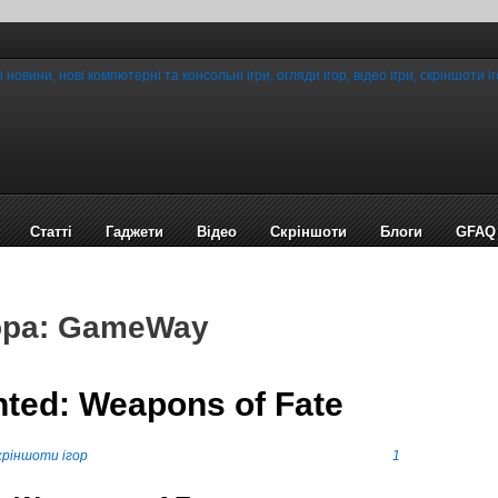
Статті
Гаджети
Відео
Cкріншоти
Блоги
GFAQ
ора: GameWay
ed: Weapons of Fate
кріншоти ігор
1