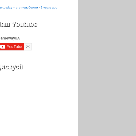
e-to-play – это неизбежно
·
2 years ago
аш Youtube
искусії