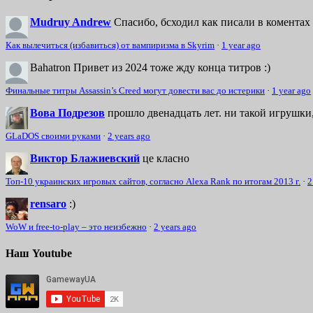
Mudruy Andrew
Спасибо, бсходил как писали в коментах 
Как вылечиться (избавиться) от вампиризма в Skyrim
·
1 year ago
Bahatron
Привет из 2024 тоже жду конца титров :)
Финальные титры Assassin’s Creed могут довести вас до истерики
·
1 year ago
Вова Подрезов
прошло двенадцать лет. ни такой игрушки,
GLaDOS своими руками
·
2 years ago
Виктор Блажиевский
це класно
Топ-10 украинских игровых сайтов, согласно Alexa Rank по итогам 2013 г.
·
2
rensaro
:)
WoW и free-to-play – это неизбежно
·
2 years ago
Наш Youtube