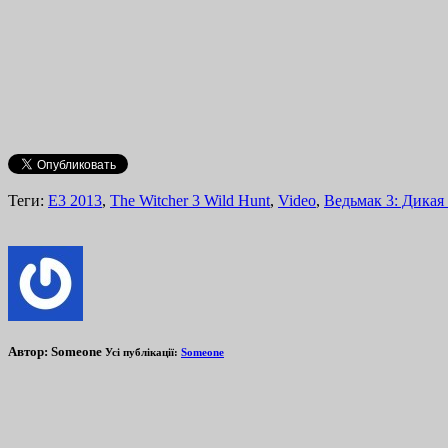
Теги:
E3 2013
,
The Witcher 3 Wild Hunt
,
Video
,
Ведьмак 3: Дикая
Автор:
Someone
Усі публікації:
Someone