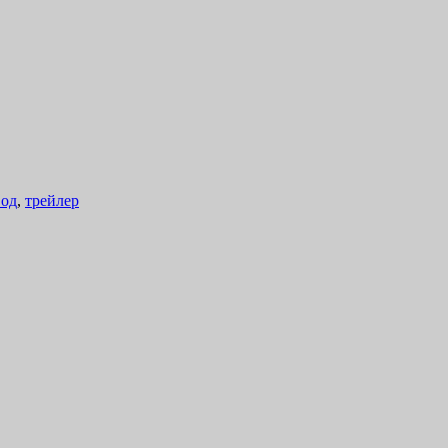
вод
,
трейлер