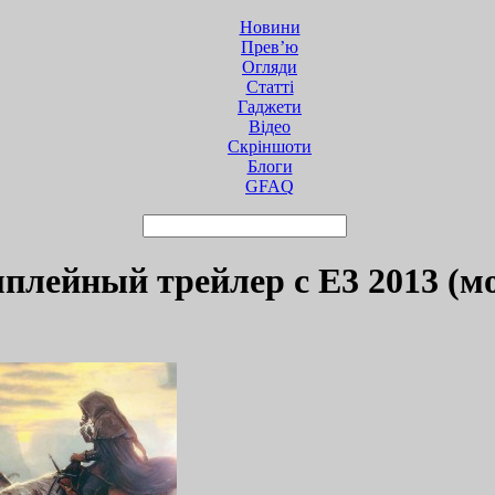
Новини
Прев’ю
Огляди
Статті
Гаджети
Відео
Cкріншоти
Блоги
GFAQ
мплейный трейлер с E3 2013 (мо