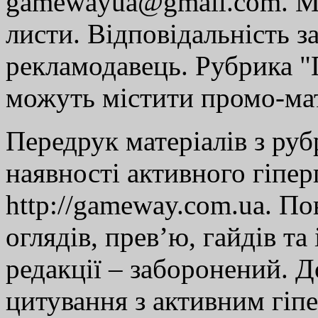
gamewayua@gmail.com. Ми
листи. Відповідальність за
рекламодавець. Рубрика "Г
можуть містити промо-мат
Передрук матеріалів з руб
наявності активного гіпе
http://gameway.com.ua. По
оглядів, прев’ю, гайдів та
редакції – заборонений. 
цитування з активним гіп