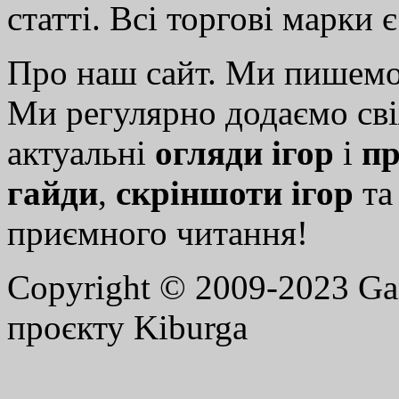
статті. Всі торгові марки 
Про наш сайт. Ми пишем
Ми регулярно додаємо св
актуальні
огляди ігор
і
пр
гайди
,
скріншоти ігор
т
приємного читання!
Copyright © 2009-2023 G
проєкту Kiburga