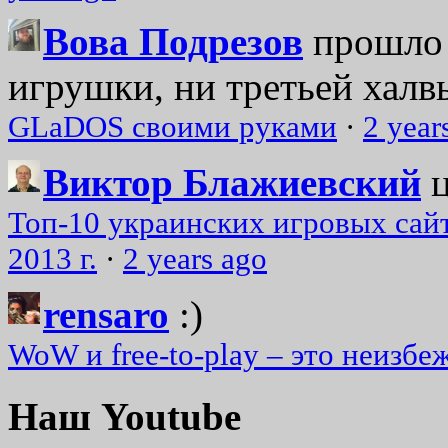
Вова Подрезов
прошло 
игрушки, ни третьей халвь
GLaDOS своими руками
·
2 year
Виктор Блажиевский
Топ-10 украинских игровых сайт
2013 г.
·
2 years ago
rensaro
:)
WoW и free-to-play – это неизбе
Наш Youtube