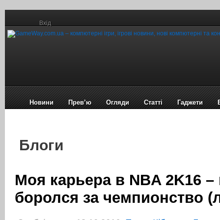
Вхід
Новини
Прев’ю
Огляди
Статті
Гаджети
Блоги
Моя карьера в NBA 2K16 – 
боролся за чемпионство (