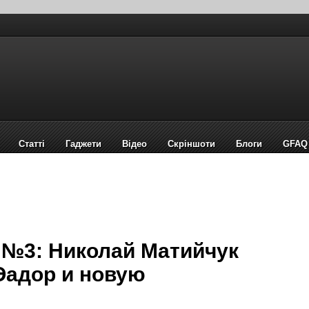
Статті
Гаджети
Відео
Cкріншоти
Блоги
GFAQ
e №3: Николай Матийчук
 Эадор и новую