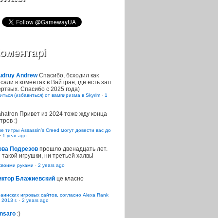
оментарі
udruy Andrew
Спасибо, бсходил как
сали в коментах в Вайтран, где есть зал
ртвых. Спасибо с 2025 года)
иться (избавиться) от вампиризма в Skyrim
·
1
ahatron
Привет из 2024 тоже жду конца
тров :)
 титры Assassin’s Creed могут довести вас до
·
1 year ago
ова Подрезов
прошло двенадцать лет.
 такой игрушки, ни третьей халвьі
воими руками
·
2 years ago
иктор Блажиевский
це класно
раинских игровых сайтов, согласно Alexa Rank
 2013 г.
·
2 years ago
nsaro
:)