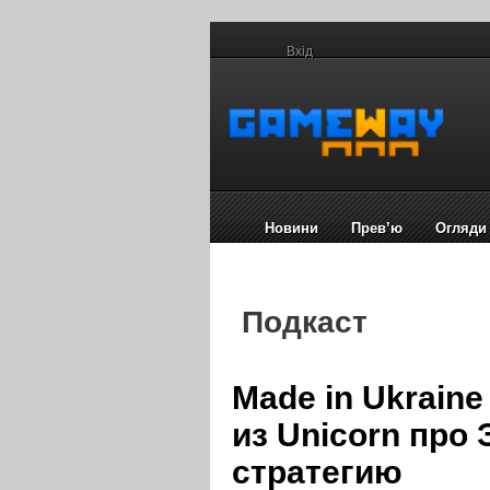
Вхід
Новини
Прев’ю
Огляди
Подкаст
Made in Ukrain
из Unicorn про
стратегию