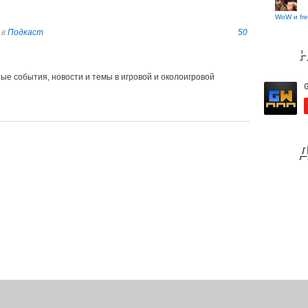
WoW и fre
в
Подкаст
50
Н
ые события, новости и темы в игровой и околоигровой
Д