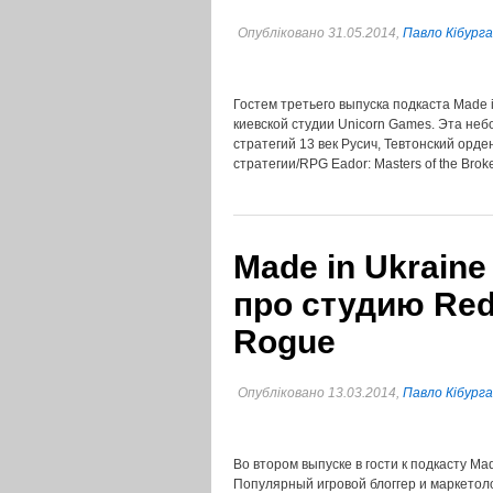
Опубліковано 31.05.2014,
Павло Кібурга
Гостем третьего выпуска подкаста Made 
киевской студии Unicorn Games. Эта неб
стратегий 13 век Русич, Тевтонский орд
стратегии/RPG Eador: Masters of the Br
Made in Ukrain
про студию Red
Rogue
Опубліковано 13.03.2014,
Павло Кібурга
Во втором выпуске в гости к подкасту Ma
Популярный игровой блоггер и маркетоло