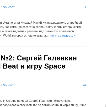
в
Подкаст
3
in Ukraine стал Николай Матийчук, руководитель старейшей
ольшая команда известна серией тактических исторических
ен, а также недавней работой над римейком пошаговой
oken World, которая успешно вышла…
Читать дальше… »
e №2: Сергей Галенкин
 Beat и игру Space
в
Подкаст
28
de in Ukraine пришел Сергей Галенкин (@galyonkin).
T
г рассказал о своем опыте по локализации и маркетингу Prime