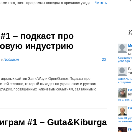
Кроме того, гость программы поведал о причинах ухода…
Читать
К
 #1 – подкаст про
ровую индустрию
M
пи
ме
Как вылеч
в
Подкаст
23
year ago
B
ти
кт игровых сайтов GameWay и OpenGamer. Подкаст про
Финальные
истерики
 с ней связано, который выходит на украинском и русском
х рубрик, посвященных ключевым событиям, связанным с
В
ни
GLaDOS с
В
Топ-10 ук
играм #1 – Guta&Kiburga
по итогам
re