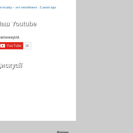
e-to-play – это неизбежно
·
2 years ago
аш Youtube
искусії
Догори