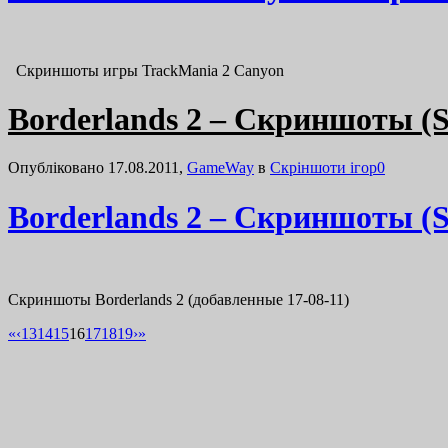
Скриншоты игры TrackMania 2 Canyon
Borderlands 2 – Скриншоты (S
Опубліковано 17.08.2011,
GameWay
в
Cкріншоти ігор
0
Borderlands 2 – Скриншоты (S
Скриншоты Borderlands 2 (добавленные 17-08-11)
«
‹
13
14
15
16
17
18
19
›
»