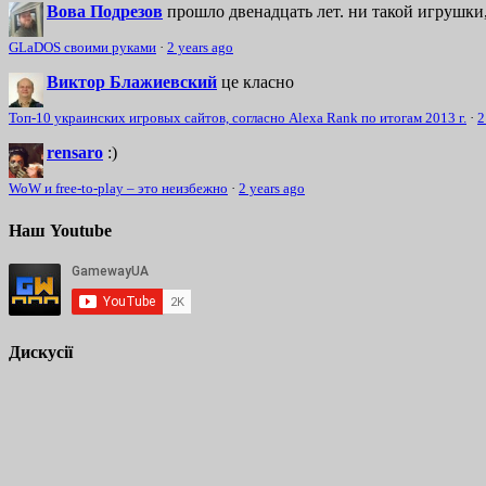
Вова Подрезов
прошло двенадцать лет. ни такой игрушки,
GLaDOS своими руками
·
2 years ago
Виктор Блажиевский
це класно
Топ-10 украинских игровых сайтов, согласно Alexa Rank по итогам 2013 г.
·
2
rensaro
:)
WoW и free-to-play – это неизбежно
·
2 years ago
Наш Youtube
Дискусії