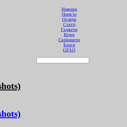
Новини
Прев’ю
Огляди
Статті
Гаджети
Відео
Cкріншоти
Блоги
GFAQ
hots)
hots)