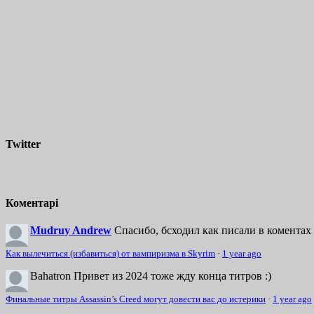
Twitter
Коментарі
Mudruy Andrew
Спасибо, бсходил как писали в коментах 
Как вылечиться (избавиться) от вампиризма в Skyrim
·
1 year ago
Bahatron
Привет из 2024 тоже жду конца титров :)
Финальные титры Assassin’s Creed могут довести вас до истерики
·
1 year ago