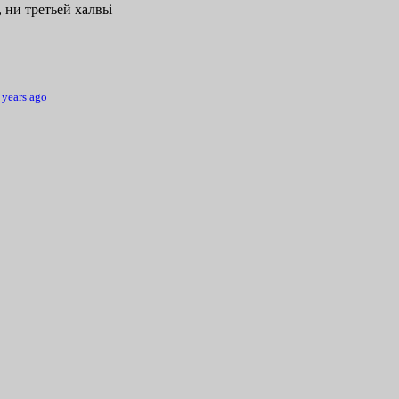
 ни третьей халвьі
 years ago