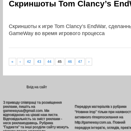
Скриншоты Tom Clancy’s End
Скриншоты к игре Tom Clancy’s EndWar, сделанн
GameWay во время игрового процесса
«
‹
42
43
44
45
46
47
›
Вхід на сайт
З приводу співпраці та розміщення
реклами, пишіть на
Передрук матеріалів з рубрики
gamewayua@gmail.com. Ми
“Новини ігор” тільки при наявност
відповідаємо на цікаві нам листи.
активного гіперпосилання на
Відповідальність за зміст реклами -
http://gameway.com.ua. Повний
несе рекламодавець. Рубрика
"Гаджети" та інші розділи сайту можуть
передрук інтерв’ю, оглядів, прев’
містити промо-матеріали.