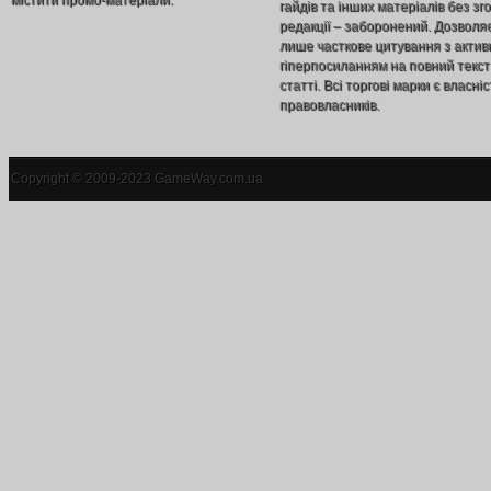
гайдів та інших матеріалів без зг
редакції – заборонений. Дозволя
лише часткове цитування з акти
гіперпосиланням на повний текст
статті. Всі торгові марки є власніс
правовласників.
Copyright © 2009-2023 GameWay.com.ua