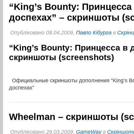
“King’s Bounty: Принцесса
доспехах” – скриншоты (sc
Опубліковано 08.04.2009,
Павло Кібурга
в
Cкрін
“King’s Bounty: Принцесса в 
скриншоты (screenshots)
Официальные скриншоты дополнения “King‘s Bo
доспехах”
Wheelman – скриншоты (sc
Опубліковано 29.03.2009,
GameWay
в
Cкріншоти