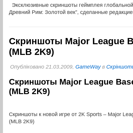
Эксклюзивные скриншоты геймплея глобальной 
Древний Рим: Золотой век”, сделанные редакци
Скриншоты Major League B
(MLB 2K9)
Опубліковано 21.03.2009,
GameWay
в
Cкріншоти
Скриншоты Major League Base
(MLB 2K9)
Скриншоты к новой игре от 2K Sports – Major Lea
(MLB 2K9)