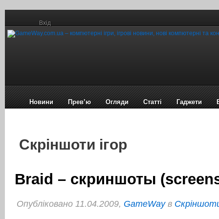
Вхід
Новини
Прев’ю
Огляди
Статті
Гаджети
Cкріншоти ігор
Braid – скриншоты (screen
Опубліковано 11.04.2009,
GameWay
в
Cкріншоти