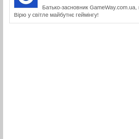
Батько-засновник GameWay.com.ua, в
Вірю у світле майбутнє геймінгу!