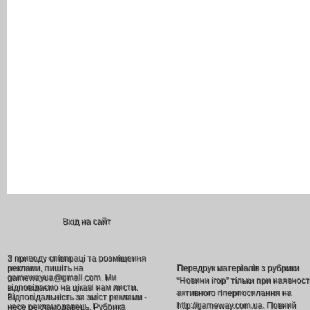
Вхід на сайт
З приводу співпраці та розміщення
реклами, пишіть на
Передрук матеріалів з рубрики
gamewayua@gmail.com. Ми
“Новини ігор” тільки при наявност
відповідаємо на цікаві нам листи.
активного гіперпосилання на
Відповідальність за зміст реклами -
http://gameway.com.ua. Повний
несе рекламодавець. Рубрика