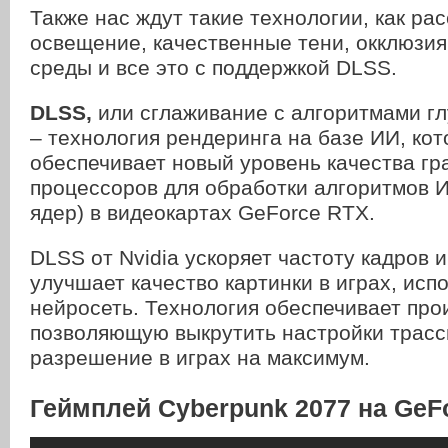
Также нас ждут такие технологии, как ра
освещение, качественные тени, окклюзи
среды и все это с поддержкой DLSS.
DLSS,
или сглаживание с алгоритмами гл
– технология рендеринга на базе ИИ, кот
обеспечивает новый уровень качества г
процессоров для обработки алгоритмов 
ядер) в видеокартах GeForce RTX.
DLSS от Nvidia ускоряет частоту кадров 
улучшает качество картинки в играх, исп
нейросеть. Технология обеспечивает про
позволяющую выкрутить настройки трасс
разрешение в играх на максимум.
Геймплей Cyberpunk 2077 на GeF