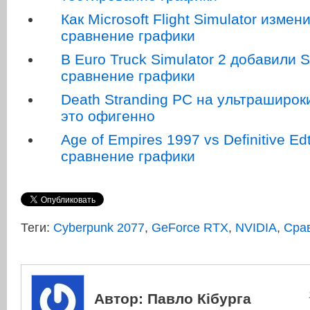
Как Microsoft Flight Simulator изме
сравнение графики
В Euro Truck Simulator 2 добавили
сравнение графики
Death Stranding PC на ультраширо
это офигенно
Age of Empires 1997 vs Definitive E
сравнение графики
Теги:
Cyberpunk 2077
,
GeForce RTX
,
NVIDIA
,
Сра
Автор:
Павло Кібурга