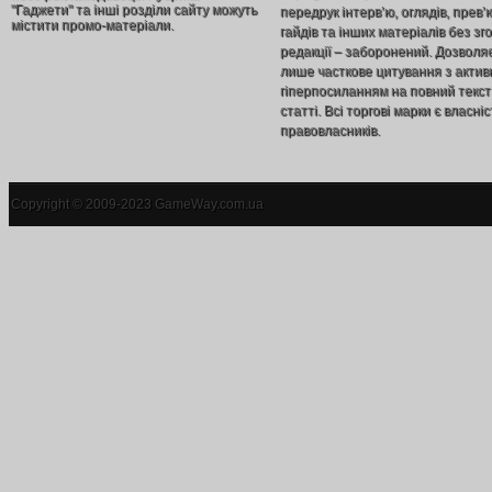
"Гаджети" та інші розділи сайту можуть
передрук інтерв’ю, оглядів, прев’
містити промо-матеріали.
гайдів та інших матеріалів без зг
редакції – заборонений. Дозволя
лише часткове цитування з акти
гіперпосиланням на повний текст
статті. Всі торгові марки є власніс
правовласників.
Copyright © 2009-2023 GameWay.com.ua