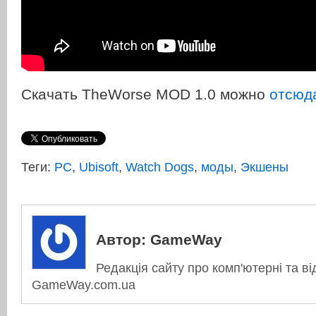
Скачать TheWorse MOD 1.0 можно
отсюд
Теги:
PC
,
Ubisoft
,
Watch Dogs
,
моды
,
Экшены
Автор:
GameWay
Редакція сайту про комп'ютерні та ві
GameWay.com.ua