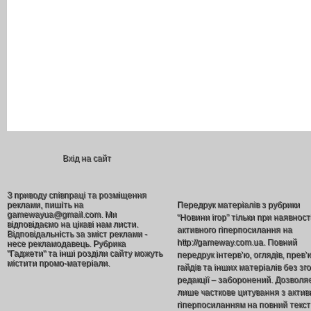
Вхід на сайт
З приводу співпраці та розміщення
реклами, пишіть на
Передрук матеріалів з рубрики
gamewayua@gmail.com. Ми
“Новини ігор” тільки при наявност
відповідаємо на цікаві нам листи.
активного гіперпосилання на
Відповідальність за зміст реклами -
http://gameway.com.ua. Повний
несе рекламодавець. Рубрика
"Гаджети" та інші розділи сайту можуть
передрук інтерв’ю, оглядів, прев’
містити промо-матеріали.
гайдів та інших матеріалів без зг
редакції – заборонений. Дозволя
лише часткове цитування з акти
гіперпосиланням на повний текст