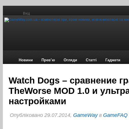
Вхід
Новини
Прев’ю
Огляди
Статті
Гаджети
Watch Dogs – сравнение г
TheWorse MOD 1.0 и ультра
настройками
Опубліковано 29.07.2014,
GameWay
в
GameFAQ