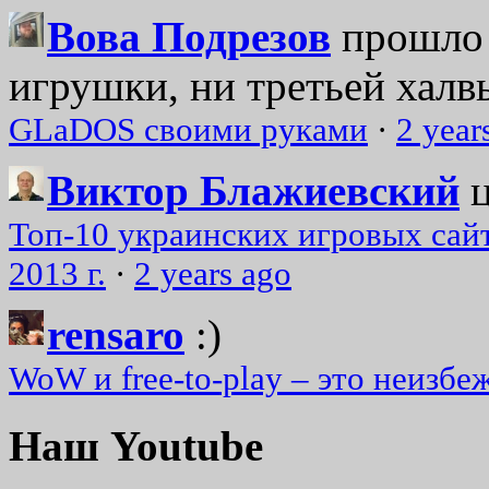
Вова Подрезов
прошло 
игрушки, ни третьей халвь
GLaDOS своими руками
·
2 year
Виктор Блажиевский
Топ-10 украинских игровых сайт
2013 г.
·
2 years ago
rensaro
:)
WoW и free-to-play – это неизбе
Наш Youtube