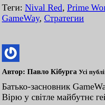
Теги:
Nival Red
,
Prime Wor
GameWay
,
Стратегии
Автор:
Павло Кібурга
Усі публ
Батько-засновник GameWay
Вірю у світле майбутнє ге