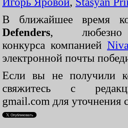
Игорь Яровой
,
Stasyan Pr
В ближайшее время 
Defenders
, любезно
конкурса компанией
Niva
электронной почты побед
Если вы не получили ко
свяжитесь с редакц
gmail.com для уточнения 