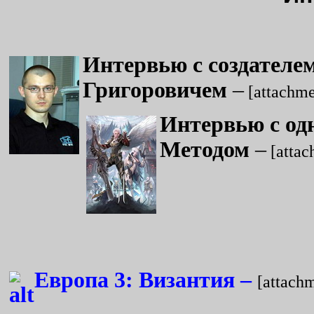
Интервью с создателе
Григоровичем
–
[attachm
Интервью с одн
Методом
–
[attac
Европа 3: Византия –
[attach