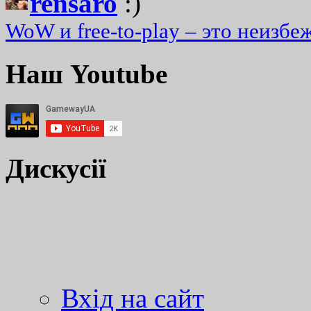
rensaro
:)
WoW и free-to-play – это неизбе
Наш Youtube
Дискусії
Вхід на сайт