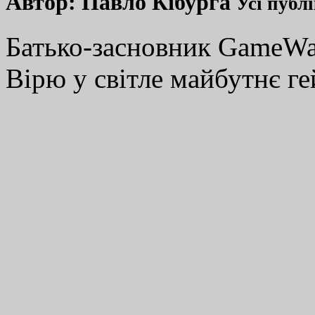
Автор:
Павло Кібурга
Усі публ
Батько-засновник GameWay
Вірю у світле майбутнє ге