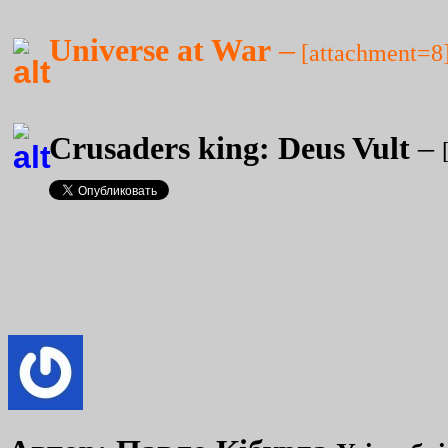
Universe at War
–
[attachment=8
Crusaders king: Deus Vult
–