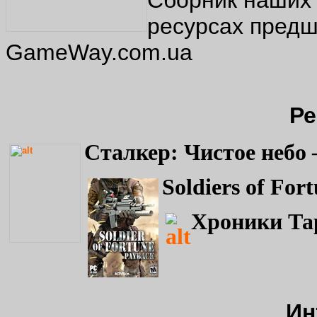
Сборник наших 
ресурсах пред
GameWay.com.ua
Ре
Сталкер: Чистое небо
Soldiers of For
Хроники Тар
Ин