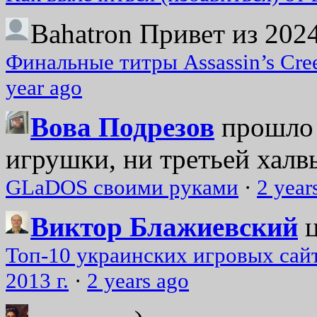
Bahatron
Привет из 2024
Финальные титры Assassin’s Cre
year ago
Вова Подрезов
прошло 
игрушки, ни третьей халвь
GLaDOS своими руками
·
2 year
Виктор Блажиевский
Топ-10 украинских игровых сайт
2013 г.
·
2 years ago