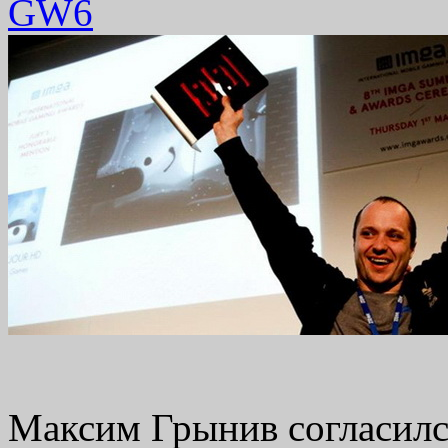
GW
6
Максим Грынив согласилс