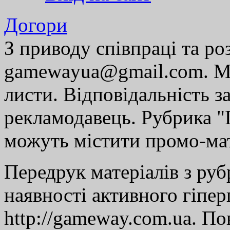
Догори
З приводу співпраці та р
gamewayua@gmail.com. Ми
листи. Відповідальність за
рекламодавець. Рубрика "Г
можуть містити промо-мат
Передрук матеріалів з руб
наявності активного гіпе
http://gameway.com.ua. По