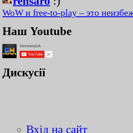
rensaro
:)
WoW и free-to-play – это неизбе
Наш Youtube
Дискусії
Вхід на сайт