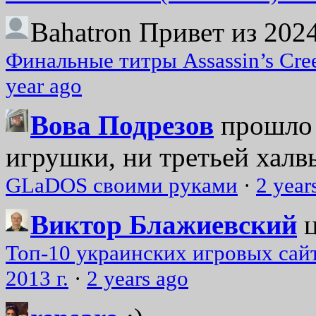
Bahatron
Привет из 2024
Финальные титры Assassin’s Cre
year ago
Вова Подрезов
прошло 
игрушки, ни третьей халвь
GLaDOS своими руками
·
2 year
Виктор Блажиевский
Топ-10 украинских игровых сайт
2013 г.
·
2 years ago