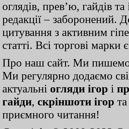
оглядів, прев’ю, гайдів та
редакції – заборонений. 
цитування з активним гіп
статті. Всі торгові марки 
Про наш сайт. Ми пишем
Ми регулярно додаємо св
актуальні
огляди ігор
і
пр
гайди
,
скріншоти ігор
т
приємного читання!