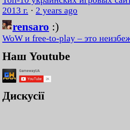
2013 г.
·
2 years ago
rensaro
:)
WoW и free-to-play – это неизбе
Наш Youtube
Дискусії