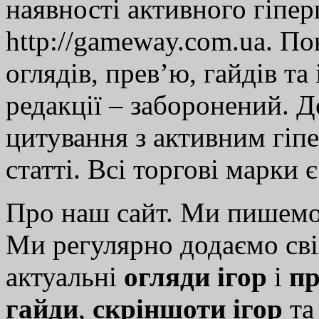
наявності активного гіпе
http://gameway.com.ua. По
оглядів, прев’ю, гайдів та
редакції – заборонений. 
цитування з активним гіп
статті. Всі торгові марки 
Про наш сайт. Ми пишем
Ми регулярно додаємо св
актуальні
огляди ігор
і
пр
гайди
,
скріншоти ігор
т