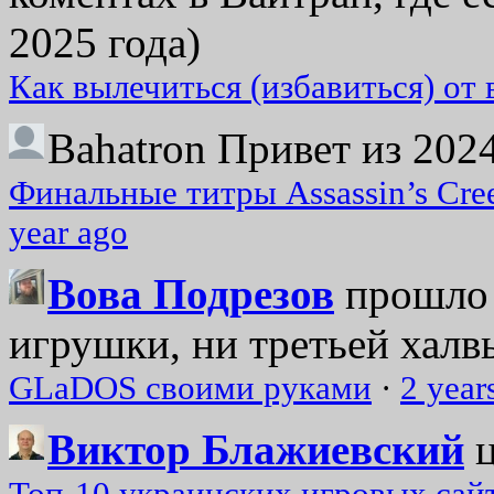
2025 года)
Как вылечиться (избавиться) от
Bahatron
Привет из 2024
Финальные титры Assassin’s Cre
year ago
Вова Подрезов
прошло 
игрушки, ни третьей халвь
GLaDOS своими руками
·
2 year
Виктор Блажиевский
Топ-10 украинских игровых сайт