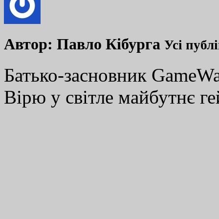
Автор:
Павло Кібурга
Усі публ
Батько-засновник GameWay
Вірю у світле майбутнє ге