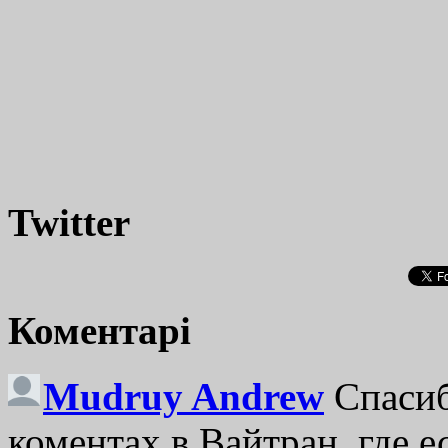
Twitter
Коментарі
Mudruy Andrew
Спасиб
коментах в Вайтран, где е