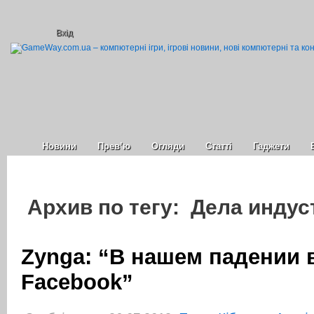
Вхід
Новини
Прев’ю
Огляди
Статті
Гаджети
Архив по тегу: Дела инду
Zynga: “В нашем падении 
Facebook”