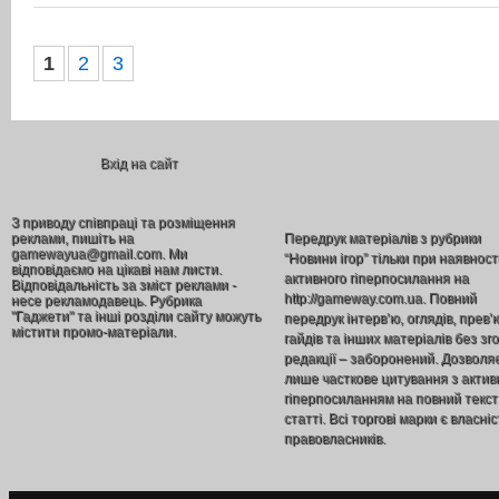
1
2
3
Вхід на сайт
З приводу співпраці та розміщення
реклами, пишіть на
Передрук матеріалів з рубрики
gamewayua@gmail.com. Ми
“Новини ігор” тільки при наявност
відповідаємо на цікаві нам листи.
активного гіперпосилання на
Відповідальність за зміст реклами -
http://gameway.com.ua. Повний
несе рекламодавець. Рубрика
"Гаджети" та інші розділи сайту можуть
передрук інтерв’ю, оглядів, прев’
містити промо-матеріали.
гайдів та інших матеріалів без зг
редакції – заборонений. Дозволя
лише часткове цитування з акти
гіперпосиланням на повний текст
статті. Всі торгові марки є власніс
правовласників.