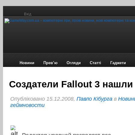
Вхід
Новини
Прев’ю
Огляди
Статті
Гаджети
Создатели Fallout 3 нашл
Опубліковано 15.12.2008,
Павло Кібурга
в
Новини
геймновости