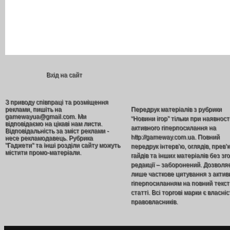
Вхід на сайт
З приводу співпраці та розміщення
реклами, пишіть на
Передрук матеріалів з рубрики
gamewayua@gmail.com. Ми
“Новини ігор” тільки при наявност
відповідаємо на цікаві нам листи.
активного гіперпосилання на
Відповідальність за зміст реклами -
http://gameway.com.ua. Повний
несе рекламодавець. Рубрика
"Гаджети" та інші розділи сайту можуть
передрук інтерв’ю, оглядів, прев’
містити промо-матеріали.
гайдів та інших матеріалів без зг
редакції – заборонений. Дозволя
лише часткове цитування з акти
гіперпосиланням на повний текст
статті. Всі торгові марки є власніс
правовласників.