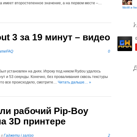
ка имеет второстепенное значение, а на первом месте –…
WoW и fre
Н
out 3 за 19 минут – видео
ameFAQ
0
Д
был установлен на днях. Игроку под ником Rydou удалось
т и 53 секунды. Конечно, без проваливания сквозь текстуры
 это все происходило, смотрите…
Читать дальше… »
ли рабочий Pip-Boy
 на 3D принтере
в
Гаджети і залізо
2