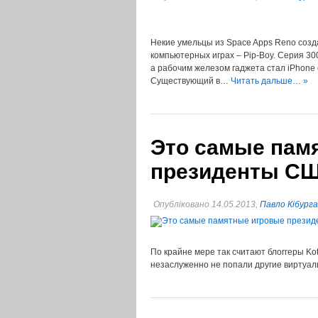
Некие умельцы из Space Apps Reno созд
компьютерных играх – Pip-Boy. Серия 30
а рабочим железом гаджета стал iPhon
Существующий в…
Читать дальше… »
Это самые пам
президенты С
Опубліковано 14.05.2013,
Павло Кібурга
По крайне мере так считают блоггеры Ko
незаслуженно не попали другие виртуа