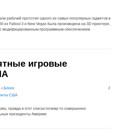
али рабочий прототип одного из самых популярных гаджетов в
00 из Fallout 3 и New Vegas была произведена на 3D принтере,
e с модифицированным программным обеспечением.
ятные игровые
ША
в
Блоги
3
taku, правда в этот список почему-то совершенно
льные президенты Америки