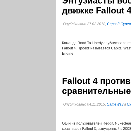
Энтузиасты вос
движке Fallout 
Опубліковано 27.02.2018,
Сергей Суре
Команда Road To Liberty опубликовала г
Fallout 4. Проект называется Capital Wa
Engine.
Fallout 4 против
сравнительные
Опубліковано 04.11.2015,
GameWay
в
Cк
Один из пользователей Reddit, Nukeclea
сравнивает Fallout 3, выпущенный в 2008 