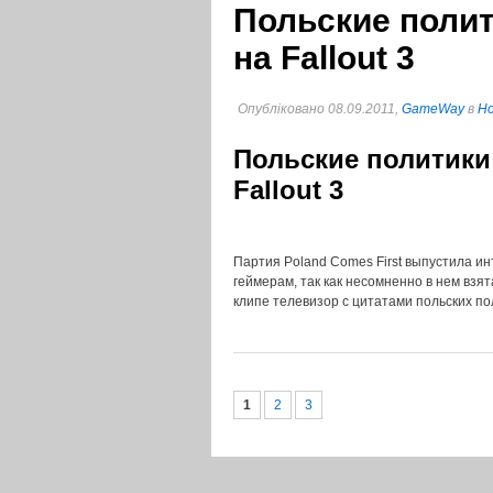
Польские поли
на Fallout 3
Опубліковано 08.09.2011,
GameWay
в
Но
Польские политики
Fallout 3
Партия Poland Comes First выпустила и
геймерам, так как несомненно в нем взята
клипе телевизор с цитатами польских по
1
2
3