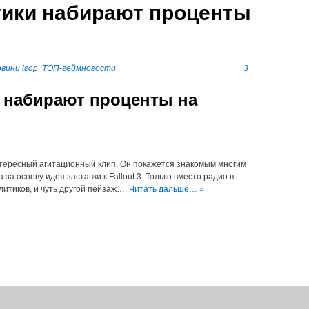
тики набирают проценты
вини ігор
,
ТОП-геймновости
3
 набирают проценты на
нтересный агитационный клип. Он покажется знакомым многим
 за основу идея заставки к Fallout 3. Только вместо радио в
литиков, и чуть другой пейзаж….
Читать дальше… »