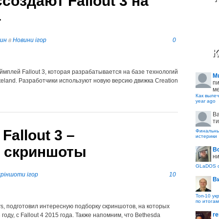
создают Fallout 3 на
4
пин
в
Новини ігор
0
К
еймплей Fallout 3, которая разрабатывается на базе технологий
M
steland. Разработчики используют новую версию движка Creation
пи
ме
Как вылеч
year ago
B
ти
 Fallout 3 –
Финальные
истерики
 скриншоты
В
ни
GLaDOS с
ріншоти ігор
10
В
Топ-10 ук
по итогам
rs, подготовил интересную подборку скриншотов, на которых
re
году, с Fallout 4 2015 года. Также напомним, что Bethesda