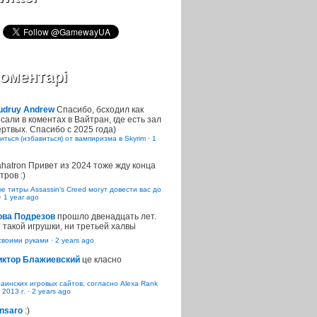
оментарі
udruy Andrew
Спасибо, бсходил как
сали в коментах в Вайтран, где есть зал
ртвых. Спасибо с 2025 года)
иться (избавиться) от вампиризма в Skyrim
·
1
ahatron
Привет из 2024 тоже жду конца
тров :)
 титры Assassin’s Creed могут довести вас до
·
1 year ago
ова Подрезов
прошло двенадцать лет.
 такой игрушки, ни третьей халвьі
воими руками
·
2 years ago
иктор Блажиевский
це класно
раинских игровых сайтов, согласно Alexa Rank
 2013 г.
·
2 years ago
nsaro
:)