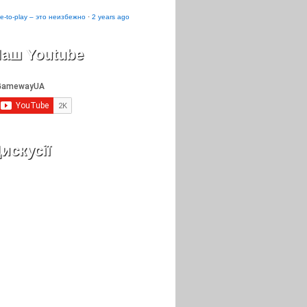
e-to-play – это неизбежно
·
2 years ago
аш Youtube
искусії