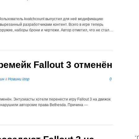
 Пользователь kvatchcount выпустил для неё модификацию
у вырезанный разработчиками контент. Всего в игре теперь
оружие, наборы брони и чертежи. Автор отметил, что не стал…
емейк Fallout 3 отменён
пин
в
Новини ігор
0
отменён. Энтузиасты хотели перенести игру Fallout 3 на движок
ь, нарушили авторские права Bethesda. Причина —
T