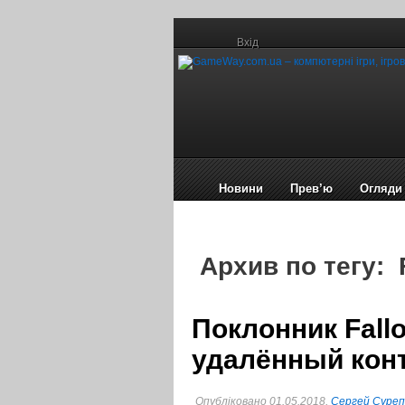
Вхід
Новини
Прев’ю
Огляди
Архив по тегу: F
Поклонник Fallo
удалённый кон
Опубліковано 01.05.2018,
Сергей Суре