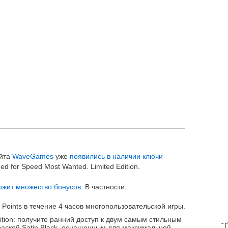
айта
WaveGames
уже
появились в наличии ключи
 for Speed Most Wanted. Limited Edition.
ржит множество бонусов
. В частности:
Points в течение 4 часов многопользовательской игры.
ition: получите ранний доступ к двум самым стильным
T
аской Satin Black, оснащенным для максимальной