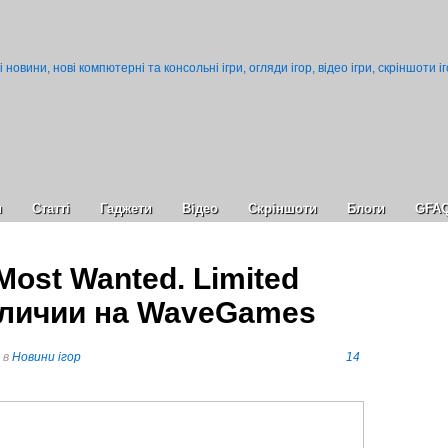
и
Статті
Гаджети
Відео
Cкріншоти
Блоги
GFA
Most Wanted. Limited
наличии на WaveGames
в
Новини ігор
14