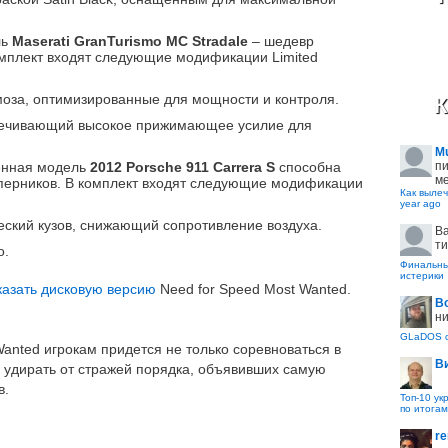
ль
Maserati GranTurismo MC Stradale
– шедевр
мплект входят следующие модификации Limited
моза, оптимизированные для мощности и контроля.
К
еспечивающий высокое прижимающее усилие для
M
пи
енная модель
2012 Porsche 911 Carrera S
способна
ме
перников. В комплект входят следующие модификации
Как вылеч
year ago
ский кузов, снижающий сопротивление воздуха.
B
ти
о.
Финальные
истерики
азать дисковую версию
Need for Speed Most Wanted.
В
ни
GLaDOS с
anted игрокам придется не только соревноваться в
В
и удирать от стражей порядка, объявивших самую
в.
Топ-10 ук
по итогам
re