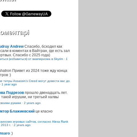
оментарі
udruy Andrew
Спасибо, бсходил как
сали в коментах в Вайтран, где есть зал
ртвых. Спасибо с 2025 года)
иться (избавиться) от вампиризма в Skyrim
·
1
ahatron
Привет из 2024 тоже жду конца
тров :)
 титры Assassin’s Creed могут довести вас до
·
1 year ago
ова Подрезов
прошло двенадцать лет.
 такой игрушки, ни третьей халвьі
воими руками
·
2 years ago
иктор Блажиевский
це класно
раинских игровых сайтов, согласно Alexa Rank
 2013 г.
·
2 years ago
nsaro
:)