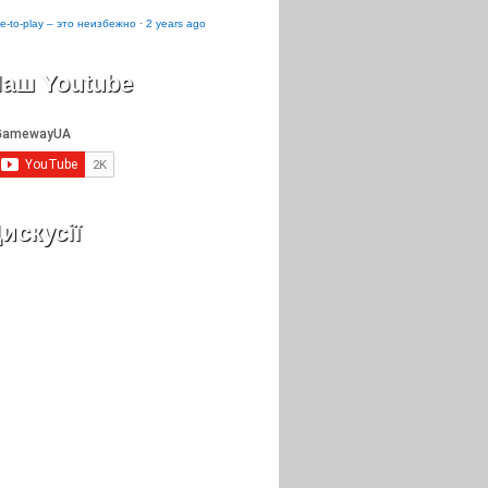
e-to-play – это неизбежно
·
2 years ago
аш Youtube
искусії