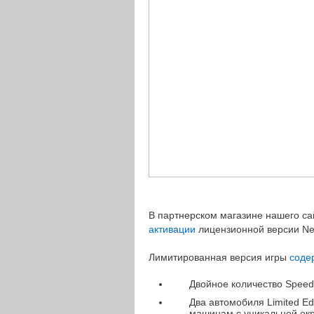
В партнерском магазине нашего с
активации
лицензионной версии Need
Лимитированная версия игры
соде
Двойное количество Speed 
Два автомобиля Limited Ed
машинам с уникальной окр