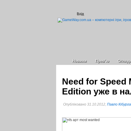
Вхід
Новини
Прев’ю
Огляд
Need for Speed 
Edition уже в 
Опубліковано 31.10.2012,
Павло Кібурга