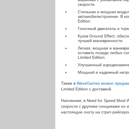
скорости.
Стильная и мощная моде
автомобилестроения. В ко
Edition:
Гоночный двигатель и тор
Кузов Ground Effect, об
лучшей маневренности.
Легкая, мощная и маневр
оставить позади любых со
Limited Edition:
Улучшенный аэродинамиче
Мощный и надежный нитр
Также в
WaveGames можно предзак
Limited Edition с доставкой.
Напомним, в Need for Speed Most W
скорости с другими гонщиками но 
настоящую охоту на стрит-рейсеро