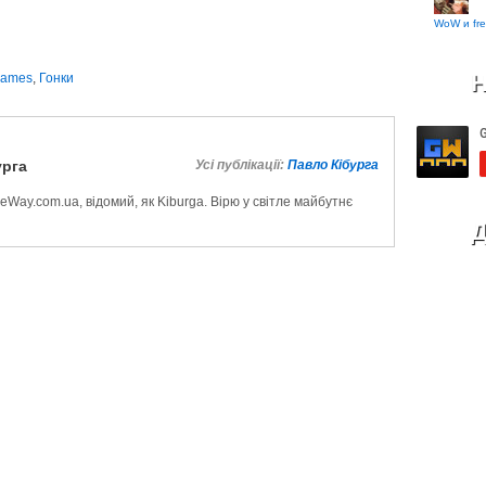
WoW и fre
Н
ames
,
Гонки
урга
Усі публікації:
Павло Кібурга
Way.com.ua, відомий, як Kiburga. Вірю у світле майбутнє
Д