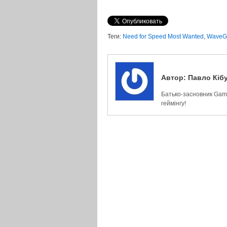
Теги:
Need for Speed Most Wanted
,
WaveG
Автор:
Павло Кіб
Батько-засновник Game
геймінгу!