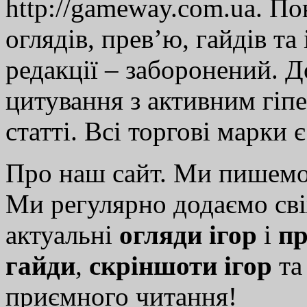
http://gameway.com.ua. По
оглядів, прев’ю, гайдів та
редакції – заборонений. 
цитування з активним гіп
статті. Всі торгові марки 
Про наш сайт. Ми пишем
Ми регулярно додаємо св
актуальні
огляди ігор
і
пр
гайди
,
скріншоти ігор
т
приємного читання!