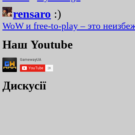
rensaro
:)
WoW и free-to-play – это неизбе
Наш Youtube
Дискусії