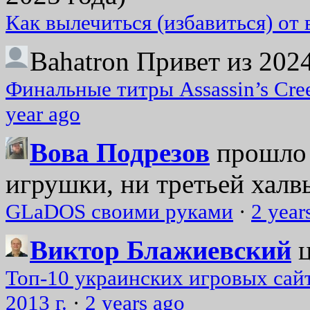
Как вылечиться (избавиться) от
Bahatron
Привет из 2024
Финальные титры Assassin’s Cre
year ago
Вова Подрезов
прошло 
игрушки, ни третьей халвь
GLaDOS своими руками
·
2 year
Виктор Блажиевский
Топ-10 украинских игровых сайт
2013 г.
·
2 years ago