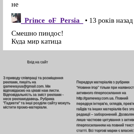
Вхід на сайт
З приводу співпраці та розміщення
реклами, пишіть на
Передрук матеріалів з рубрики
gamewayua@gmail.com. Ми
“Новини ігор” тільки при наявност
відповідаємо на цікаві нам листи.
активного гіперпосилання на
Відповідальність за зміст реклами -
http://gameway.com.ua. Повний
несе рекламодавець. Рубрика
"Гаджети" та інші розділи сайту можуть
передрук інтерв’ю, оглядів, прев’
містити промо-матеріали.
гайдів та інших матеріалів без зг
редакції – заборонений. Дозволя
лише часткове цитування з акти
гіперпосиланням на повний текст
статті. Всі торгові марки є власніс