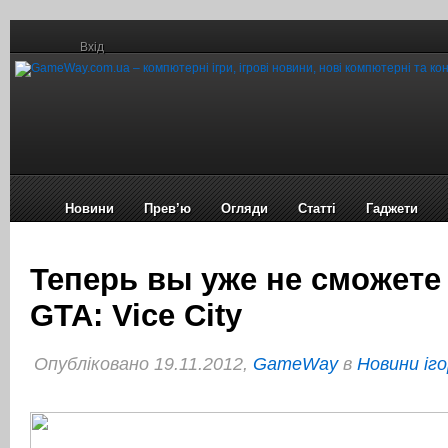
Вхід
Новини
Прев’ю
Огляди
Статті
Гаджети
Теперь вы уже не сможете
GTA: Vice City
Опубліковано 19.11.2012,
GameWay
в
Новини іго