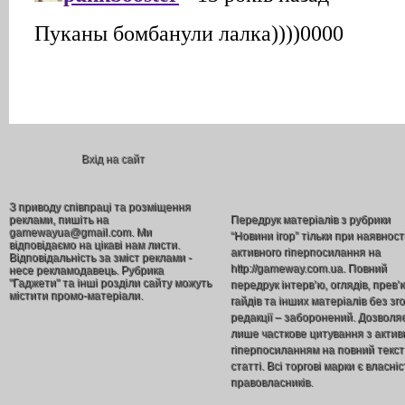
Вхід на сайт
З приводу співпраці та розміщення
реклами, пишіть на
Передрук матеріалів з рубрики
gamewayua@gmail.com. Ми
“Новини ігор” тільки при наявност
відповідаємо на цікаві нам листи.
активного гіперпосилання на
Відповідальність за зміст реклами -
http://gameway.com.ua. Повний
несе рекламодавець. Рубрика
"Гаджети" та інші розділи сайту можуть
передрук інтерв’ю, оглядів, прев’
містити промо-матеріали.
гайдів та інших матеріалів без зг
редакції – заборонений. Дозволя
лише часткове цитування з акти
гіперпосиланням на повний текст
статті. Всі торгові марки є власніс
правовласників.