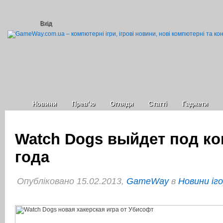
Вхід
Новини
Прев’ю
Огляди
Статті
Гаджети
Watch Dogs выйдет под ко
года
Опубліковано 15.02.2013,
GameWay
в
Новини іг