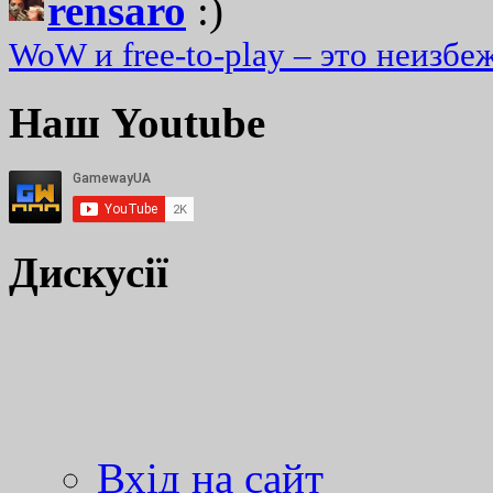
rensaro
:)
WoW и free-to-play – это неизбе
Наш Youtube
Дискусії
Вхід на сайт