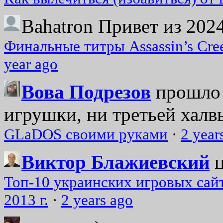
Bahatron
Привет из 2024
Финальные титры Assassin’s Cre
year ago
Вова Подрезов
прошло 
игрушки, ни третьей халвь
GLaDOS своими руками
·
2 year
Виктор Блажиевский
Топ-10 украинских игровых сайт
2013 г.
·
2 years ago