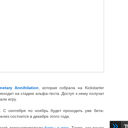
anetary Annihilation
, которая собрала на Kickstarter
еходит на стадию альфа-теста. Доступ к нему получат
ли игру.
. С сентября по ноябрь будет проходить уже бета-
елиз состоится в декабре этого года.
T
nment демонстрировали
битвы в игре
. Также, как ранее