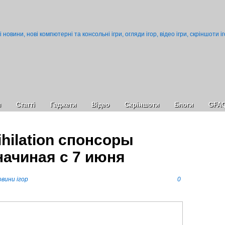
и
Статті
Гаджети
Відео
Cкріншоти
Блоги
GFA
ihilation спонсоры
начиная с 7 июня
вини ігор
0