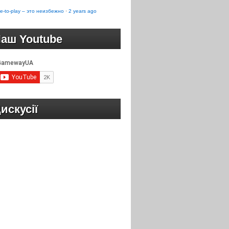
e-to-play – это неизбежно
·
2 years ago
аш Youtube
искусії