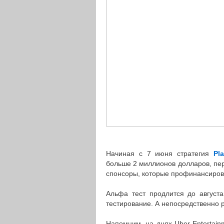
Начиная с 7 июня стратегия
Pl
больше 2 миллионов долларов, пер
спонсоры, которые профинансирова
Альфа тест продлится до августа
тестирование. А непосредственно р
Напомним, на днях Uber Entertai