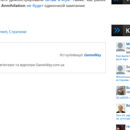
 Annihilation
не будет
одиночной кампании.
К
nment
,
Стратегии
M
пи
ме
Усі публікації:
GameWay
Как вылеч
year ago
мп'ютерні та відеоігри GameWay.com.ua
B
ти
Финальные
истерики
В
ни
GLaDOS с
В
Топ-10 ук
по итогам
re