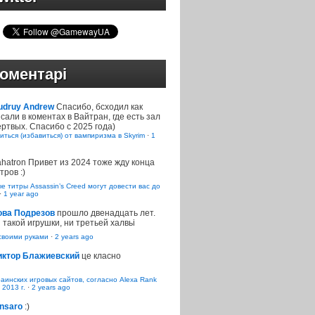
оментарі
udruy Andrew
Спасибо, бсходил как
сали в коментах в Вайтран, где есть зал
ртвых. Спасибо с 2025 года)
иться (избавиться) от вампиризма в Skyrim
·
1
ahatron
Привет из 2024 тоже жду конца
тров :)
 титры Assassin’s Creed могут довести вас до
·
1 year ago
ова Подрезов
прошло двенадцать лет.
 такой игрушки, ни третьей халвьі
воими руками
·
2 years ago
иктор Блажиевский
це класно
раинских игровых сайтов, согласно Alexa Rank
 2013 г.
·
2 years ago
nsaro
:)