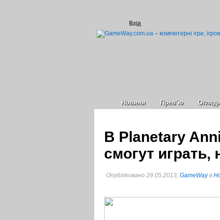
Вхід
Новини
Прев’ю
Огляд
В Planetary Ann
смогут играть, 
Опубліковано 29.05.2013,
GameWay
в
Но