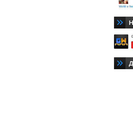
WoW и fre
Н
Д