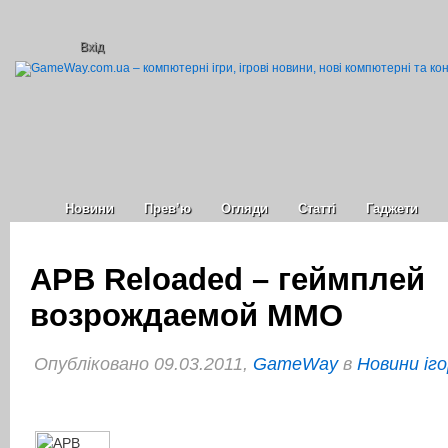
Вхід
Новини
Прев’ю
Огляди
Статті
Гаджети
APB Reloaded – геймплей
возрождаемой ММО
Опубліковано 09.03.2011,
GameWay
в
Новини іго