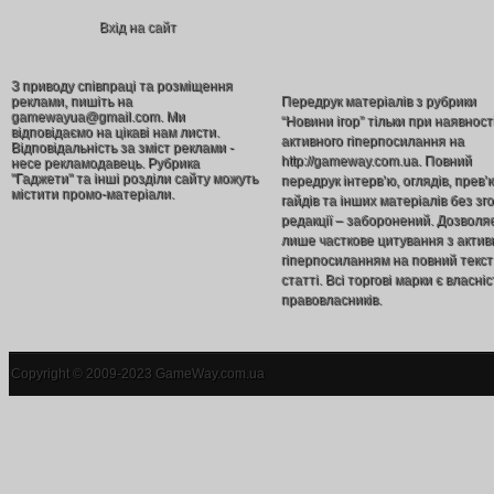
Вхід на сайт
З приводу співпраці та розміщення
реклами, пишіть на
Передрук матеріалів з рубрики
gamewayua@gmail.com. Ми
“Новини ігор” тільки при наявност
відповідаємо на цікаві нам листи.
активного гіперпосилання на
Відповідальність за зміст реклами -
http://gameway.com.ua. Повний
несе рекламодавець. Рубрика
"Гаджети" та інші розділи сайту можуть
передрук інтерв’ю, оглядів, прев’
містити промо-матеріали.
гайдів та інших матеріалів без зг
редакції – заборонений. Дозволя
лише часткове цитування з акти
гіперпосиланням на повний текст
статті. Всі торгові марки є власніс
правовласників.
Copyright © 2009-2023 GameWay.com.ua