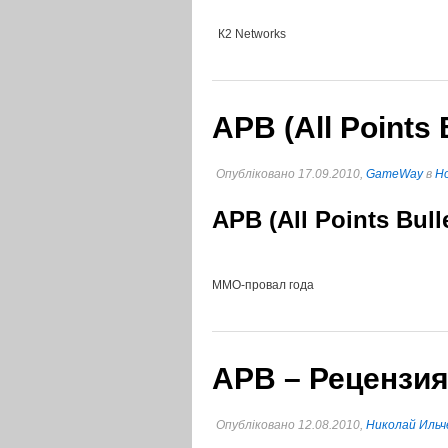
К2 Networks
APB (All Points
Опубліковано 17.09.2010,
GameWay
в
Но
APB (All Points Bul
ММО-провал года
APB – Рецензия
Опубліковано 12.08.2010,
Николай Ильч