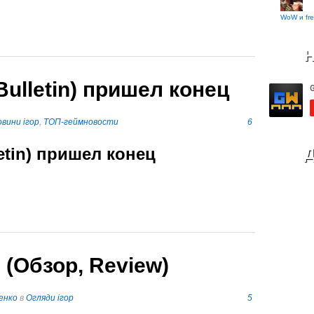
WoW и fre
Н
 Bulletin) пришел конец
вини ігор
,
ТОП-геймновости
6
letin) пришел конец
Д
 (Обзор, Review)
енко
в
Огляди ігор
5