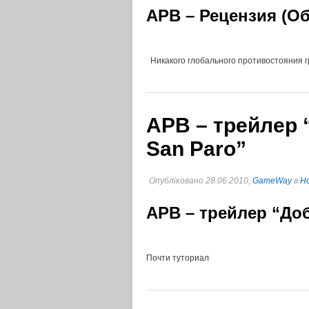
APB – Рецензия (Об
Никакого глобального противостояния 
APB – трейлер 
San Paro”
Опубліковано 28.06.2010,
GameWay
в
Но
APB – трейлер “До
Почти туториал