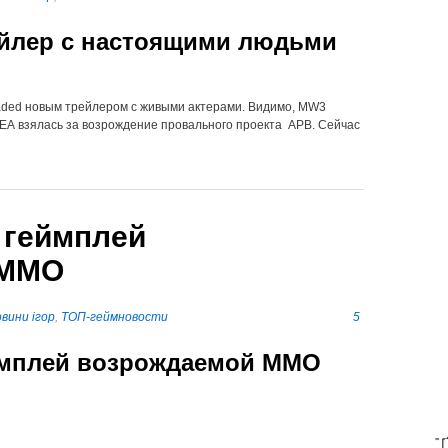
ейлер с настоящими людьми
oaded новым трейлером с живыми актерами. Видимо, MW3
 ЕА взялась за возрождение провального проекта APB. Сейчас
 геймплей
 ММО
вини ігор
,
ТОП-геймновости
5
еймплей возрождаемой ММО
T