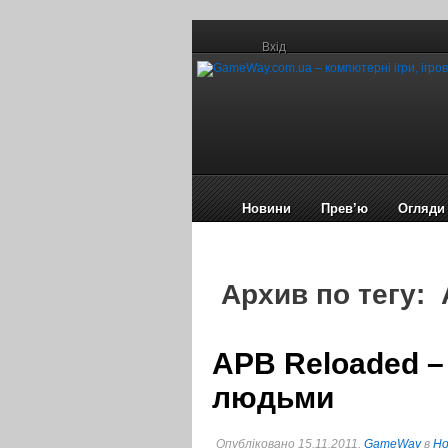
Вхід
Новини
Прев’ю
Огляди
Архив по тегу:
APB Reloaded –
людьми
Опубліковано 15.11.2011,
GameWay
в
Но