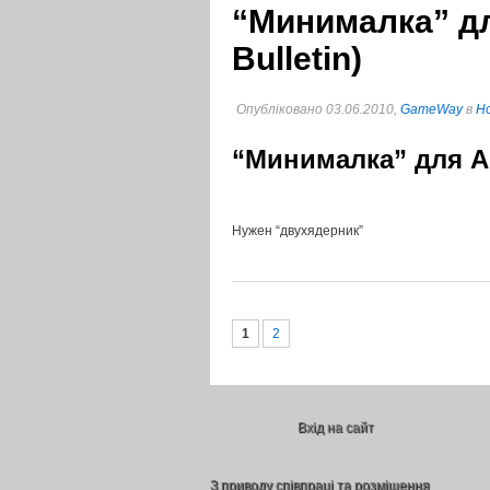
“Минималка” дл
Bulletin)
Опубліковано 03.06.2010,
GameWay
в
Но
“Минималка” для APB
Нужен “двухядерник”
1
2
Вхід на сайт
З приводу співпраці та розміщення