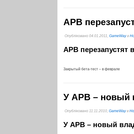
APB перезапуст
Опубліковано 04.01.2011,
GameWay
в
Но
APB перезапустят 
Закрытый бета-тест – в феврале
У APB – новый
Опубліковано 11.11.2010,
GameWay
в
Но
У APB – новый вла