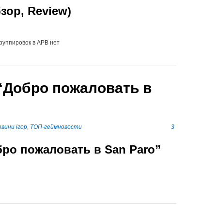
зор, Review)
группировок в АРВ нет
“Добро пожаловать в
вини ігор
,
ТОП-геймновости
3
бро пожаловать в San Paro”