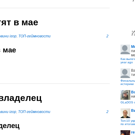
ят в мае
К
вини ігор
,
ТОП-геймновости
2
M
в мае
пи
ме
Как вылеч
year ago
B
ти
Финальные
истерики
В
 владелец
ни
GLaDOS с
В
вини ігор
,
ТОП-геймновости
2
Топ-10 ук
делец
по итогам
re