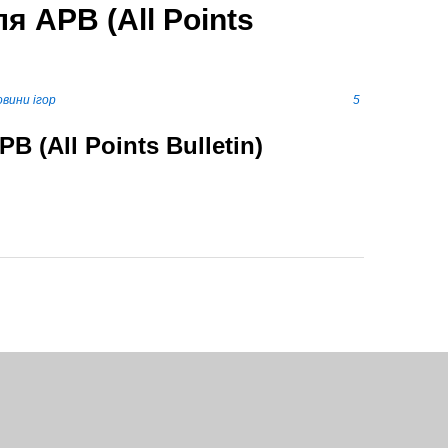
я APB (All Points
вини ігор
5
 (All Points Bulletin)