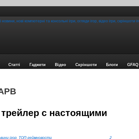
Статті
Гаджети
Відео
Cкріншоти
Блоги
GFAQ
 APB
 трейлер с настоящими
вини ігор
,
ТОП-геймновости
2