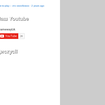
e-to-play – это неизбежно
·
2 years ago
аш Youtube
искусії