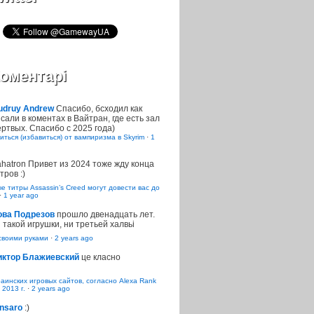
оментарі
udruy Andrew
Спасибо, бсходил как
сали в коментах в Вайтран, где есть зал
ртвых. Спасибо с 2025 года)
иться (избавиться) от вампиризма в Skyrim
·
1
ahatron
Привет из 2024 тоже жду конца
тров :)
 титры Assassin’s Creed могут довести вас до
·
1 year ago
ова Подрезов
прошло двенадцать лет.
 такой игрушки, ни третьей халвьі
воими руками
·
2 years ago
иктор Блажиевский
це класно
раинских игровых сайтов, согласно Alexa Rank
 2013 г.
·
2 years ago
nsaro
:)