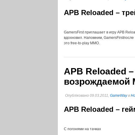
APB Reloaded – тр
GamersFirst приглашает в игру APB Rel
вдохновил. Напомним, GamersFirstпосле
это free-to-play MMO.
APB Reloaded –
возрождаемой
Опубліковано 09.03.2011,
GameWay
в
Но
APB Reloaded – г
С погонями на тачках