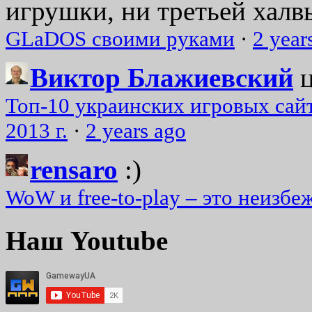
игрушки, ни третьей халвь
GLaDOS своими руками
·
2 year
Виктор Блажиевский
Топ-10 украинских игровых сайт
2013 г.
·
2 years ago
rensaro
:)
WoW и free-to-play – это неизбе
Наш Youtube