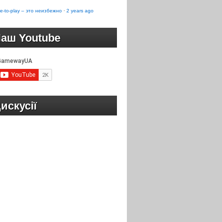
e-to-play – это неизбежно
·
2 years ago
аш Youtube
искусії