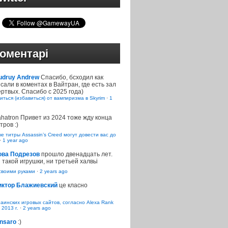
оментарі
udruy Andrew
Спасибо, бсходил как
сали в коментах в Вайтран, где есть зал
ртвых. Спасибо с 2025 года)
иться (избавиться) от вампиризма в Skyrim
·
1
ahatron
Привет из 2024 тоже жду конца
тров :)
 титры Assassin’s Creed могут довести вас до
·
1 year ago
ова Подрезов
прошло двенадцать лет.
 такой игрушки, ни третьей халвьі
воими руками
·
2 years ago
иктор Блажиевский
це класно
раинских игровых сайтов, согласно Alexa Rank
 2013 г.
·
2 years ago
nsaro
:)