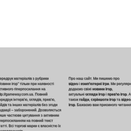
ередрук матеріалів з рубрики
Про наш сайт. Ми пишемо про
Новини ігор” тільки при наявності
відео
і
комп’ютерні ігри
. Ми регуляр
ктивного гіперпосилання на
додаємо свіжі
новини ігор
,
ttp://gameway.com.ua. Повний
актуальні
огляди ігор
і
прев’ю ігор
. А
ередрук інтерв’ю, оглядів, прев’ю,
також
гайди
,
скріншоти ігор
та
відео
айдів та інших матеріалів без згоди
ігор
. Бажаємо вам приємного читання
едакції – заборонений. Дозволяється
ише часткове цитування з активним
іперпосиланням на повний текст
атті. Всі торгові марки є власністю їх