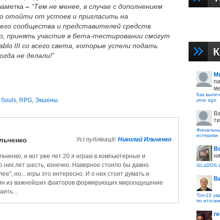
заметка
–
“Тем не менее, в случае с дополнением
го отойти от устоев и пригласить на
шего сообщества и представителей средств
о, принять участие в бета-тестировании смогут
blo III со всего света, которые успели подать
К
огда не делали!”
M
пи
ме
Как вылеч
 Souls
,
RPG
,
Экшены
year ago
B
ти
Финальные
истерики
льченко
Усі публікації:
Николай Ильченко
В
ни
ьченко, и вот уже лет 20 я играю в компьютерные и
о них лет шесть, конечно. Наверное стоило бы давно
GLaDOS с
ее", но... игры это интересно. И о них стоит думать и
В
- один из важнейших факторов формирующих мироощущение
аить...
Топ-10 ук
по итогам
re