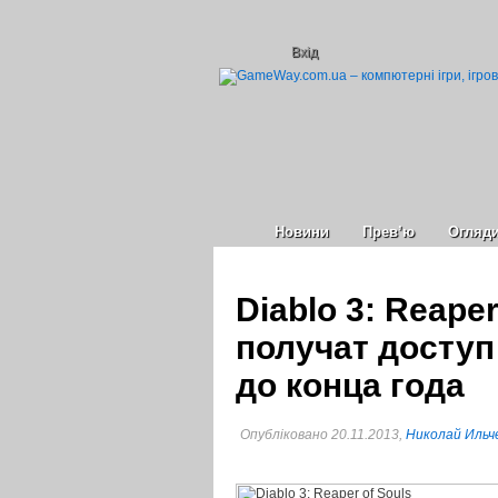
Вхід
Новини
Прев’ю
Огляд
Diablo 3: Reaper
получат доступ
до конца года
Опубліковано 20.11.2013,
Николай Ильч