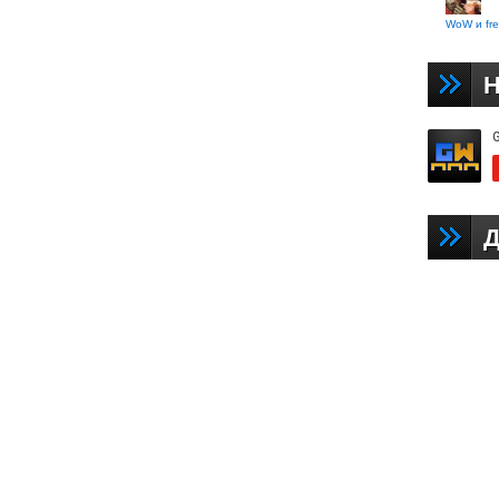
WoW и fre
Н
Д