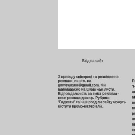
Вхід на сайт
З приводу співпраці та розміщення
реклами, пишіть на
П
gamewayua@gmail.com. Ми
“
відповідаємо на цікаві нам листи.
а
Відповідальність за зміст реклами -
h
несе рекламодавець. Рубрика
"Гаджети" та інші розділи сайту можуть
п
містити промо-матеріали.
г
р
л
г
ст