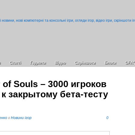
и
Статті
Гаджети
Відео
Cкріншоти
Блоги
GFA
 of Souls – 3000 игроков
 к закрытому бета-тесту
енко
в
Новини ігор
0