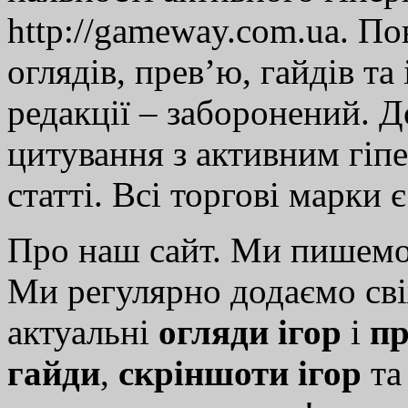
http://gameway.com.ua. По
оглядів, прев’ю, гайдів та
редакції – заборонений. 
цитування з активним гіп
статті. Всі торгові марки 
Про наш сайт. Ми пишем
Ми регулярно додаємо св
актуальні
огляди ігор
і
пр
гайди
,
скріншоти ігор
т