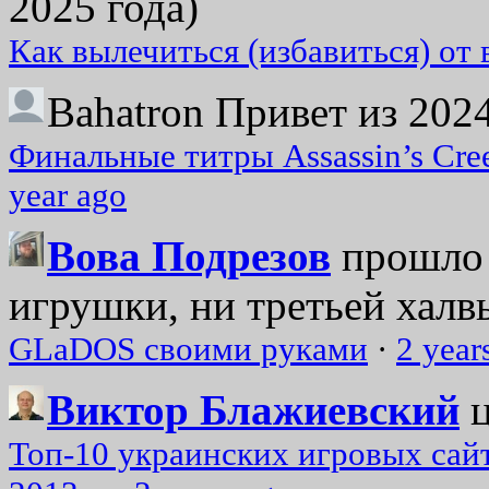
2025 года)
Как вылечиться (избавиться) от
Bahatron
Привет из 2024
Финальные титры Assassin’s Cre
year ago
Вова Подрезов
прошло 
игрушки, ни третьей халвь
GLaDOS своими руками
·
2 year
Виктор Блажиевский
Топ-10 украинских игровых сайт