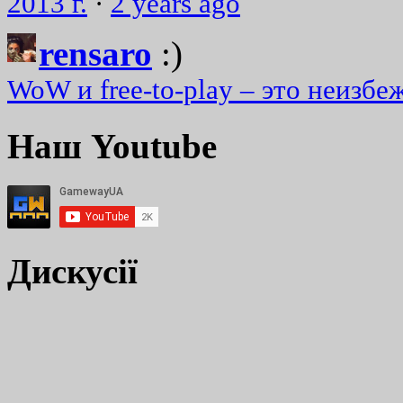
2013 г.
·
2 years ago
rensaro
:)
WoW и free-to-play – это неизбе
Наш Youtube
Дискусії