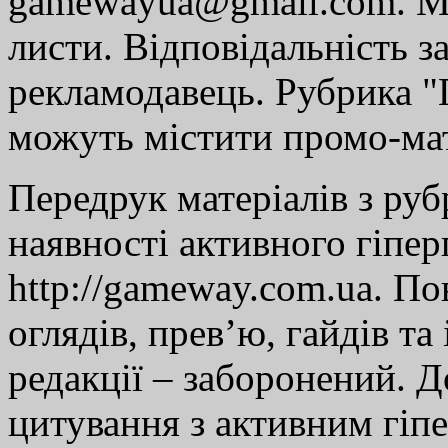
gamewayua@gmail.com. Ми
листи. Відповідальність за
рекламодавець. Рубрика "Г
можуть містити промо-мат
Передрук матеріалів з руб
наявності активного гіпе
http://gameway.com.ua. По
оглядів, прев’ю, гайдів та
редакції – заборонений. 
цитування з активним гіп